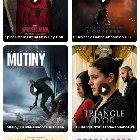
Spider-Man: Brand New Day Bande-annonce VO STFR
L'Odyssée Bande-annonce VO STFR
Mutiny Bande-annonce VO STFR
Le Triangle d'or Bande-annonce VF