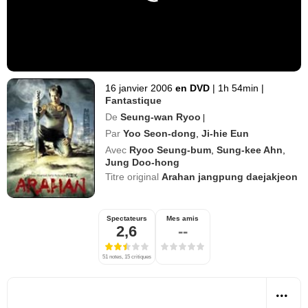
16 janvier 2006
en DVD
|
1h 54min
|
Fantastique
De
Seung-wan Ryoo
|
Par
Yoo Seon-dong
,
Ji-hie Eun
Avec
Ryoo Seung-bum
,
Sung-kee Ahn
,
Jung Doo-hong
Titre original
Arahan jangpung daejakjeon
Spectateurs
Mes amis
2,6
--
51 notes, 15 critiques