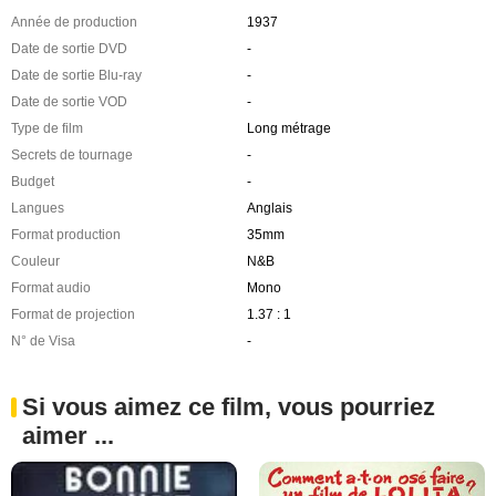
Année de production
1937
Date de sortie DVD
-
Date de sortie Blu-ray
-
Date de sortie VOD
-
Type de film
Long métrage
Secrets de tournage
-
Budget
-
Langues
Anglais
Format production
35mm
Couleur
N&B
Format audio
Mono
Format de projection
1.37 : 1
N° de Visa
-
Si vous aimez ce film, vous pourriez
aimer ...