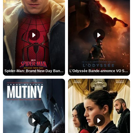
Spider-Man: Brand New Day Bande-annonce VO STFR
L'Odyssée Bande-annonce VO STFR