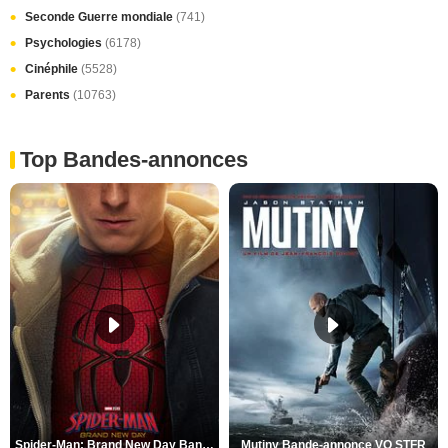
Seconde Guerre mondiale
(741)
Psychologies
(6178)
Cinéphile
(5528)
Parents
(10763)
Top Bandes-annonces
Spider-Man: Brand New Day Bande-annonce VO STFR
Mutiny Bande-annonce VO STFR