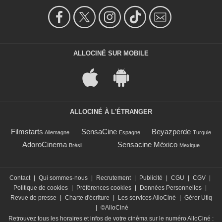
ALLOCINÉ SUR MOBILE
ALLOCINÉ À L'ÉTRANGER
Filmstarts
SensaCine
Beyazperde
Allemagne
Espagne
Turquie
AdoroCinema
Sensacine México
Brésil
Mexique
Contact
|
Qui sommes-nous
|
Recrutement
|
Publicité
|
CGU
|
CGV
|
Politique de cookies
|
Préférences cookies
|
Données Personnelles
|
Revue de presse
|
Charte d'écriture
|
Les services AlloCiné
|
Gérer Utiq
|
©AlloCiné
Retrouvez tous les horaires et infos de votre cinéma sur le numéro AlloCiné :