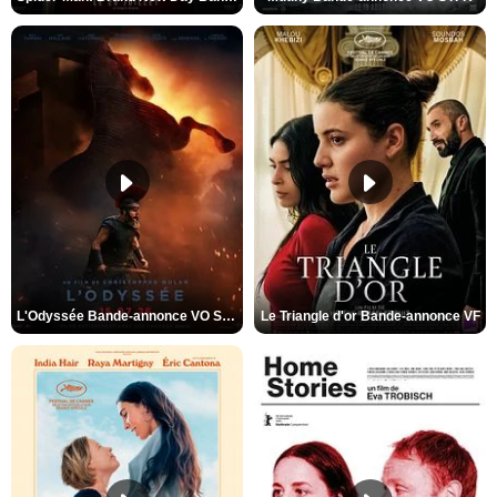
L'Odyssée Bande-annonce VO STFR
Le Triangle d'or Bande-annonce VF