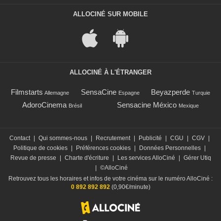
ALLOCINÉ SUR MOBILE
ALLOCINÉ À L'ÉTRANGER
Filmstarts
SensaCine
Beyazperde
Allemagne
Espagne
Turquie
AdoroCinema
Sensacine México
Brésil
Mexique
Contact
|
Qui sommes-nous
|
Recrutement
|
Publicité
|
CGU
|
CGV
|
Politique de cookies
|
Préférences cookies
|
Données Personnelles
|
Revue de presse
|
Charte d'écriture
|
Les services AlloCiné
|
Gérer Utiq
|
©AlloCiné
Retrouvez tous les horaires et infos de votre cinéma sur le numéro AlloCiné :
0 892 892 892
(0,90€/minute)