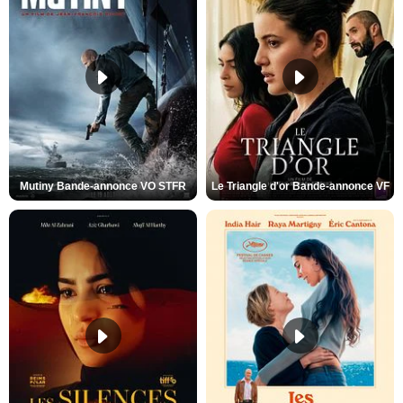
Mutiny Bande-annonce VO STFR
Le Triangle d'or Bande-annonce VF