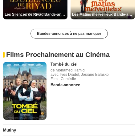
Les Silences de Riyad Bande-annonce VO STFR
Les Matins merveilleux Bande-annonce VF
Bandes-annonces à ne pas manquer
Films Prochainement au Cinéma
Tombé du ciel
de Mohamed Hamidi
avec Ilyes Djadel, Josiane Balasko
Film - Comédie
Bande-annonce
Mutiny