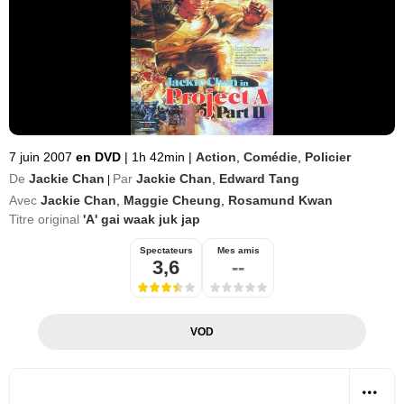
7 juin 2007
en DVD
|
1h 42min
|
Action
,
Comédie
,
Policier
De
Jackie Chan
Par
Jackie Chan
,
Edward Tang
|
Avec
Jackie Chan
,
Maggie Cheung
,
Rosamund Kwan
Titre original
'A' gai waak juk jap
Spectateurs
Mes amis
3,6
--
VOD