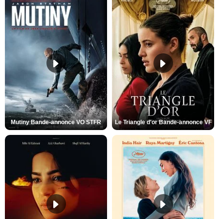
Mutiny Bande-annonce VO STFR
Le Triangle d'or Bande-annonce VF