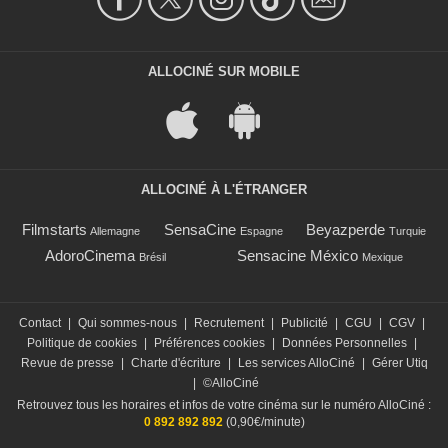
ALLOCINÉ SUR MOBILE
ALLOCINÉ À L'ÉTRANGER
Filmstarts
SensaCine
Beyazperde
Allemagne
Espagne
Turquie
AdoroCinema
Sensacine México
Brésil
Mexique
Contact
|
Qui sommes-nous
|
Recrutement
|
Publicité
|
CGU
|
CGV
|
Politique de cookies
|
Préférences cookies
|
Données Personnelles
|
Revue de presse
|
Charte d'écriture
|
Les services AlloCiné
|
Gérer Utiq
|
©AlloCiné
Retrouvez tous les horaires et infos de votre cinéma sur le numéro AlloCiné :
0 892 892 892
(0,90€/minute)