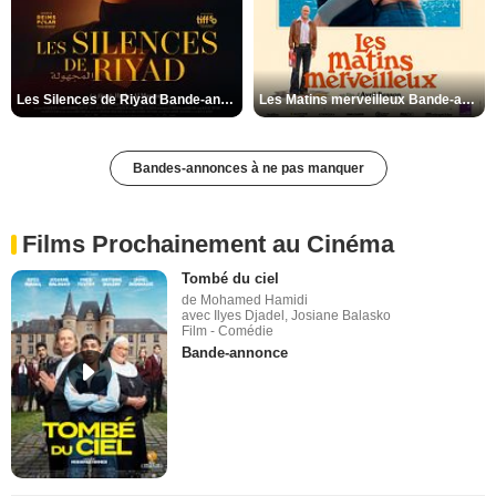
Les Silences de Riyad Bande-annonce VO STFR
Les Matins merveilleux Bande-annonce VF
Bandes-annonces à ne pas manquer
Films Prochainement au Cinéma
Tombé du ciel
de Mohamed Hamidi
avec Ilyes Djadel, Josiane Balasko
Film - Comédie
Bande-annonce