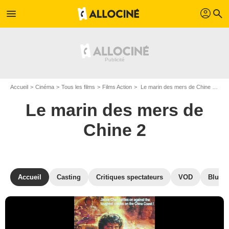
profil
menu
search
Accueil
Cinéma
Tous les films
Films Action
Le marin des mers de Chine 2 de Jackie Chan
Le marin des mers de
Chine 2
Accueil
Casting
Critiques spectateurs
VOD
Blu-Ra