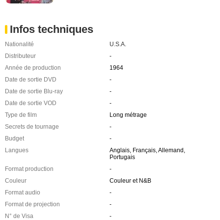
Infos techniques
Nationalité
U.S.A.
Distributeur
-
Année de production
1964
Date de sortie DVD
-
Date de sortie Blu-ray
-
Date de sortie VOD
-
Type de film
Long métrage
Secrets de tournage
-
Budget
-
Langues
Anglais, Français, Allemand,
Portugais
Format production
-
Couleur
Couleur et N&B
Format audio
-
Format de projection
-
N° de Visa
-