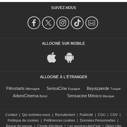
SUIVEZ-NOUS
ALLOCINÉ SUR MOBILE
ALLOCINÉ À L'ÉTRANGER
Filmstarts
SensaCine
Beyazperde
Allemagne
Espagne
Turquie
AdoroCinema
Sensacine México
Brésil
Mexique
Contact
|
Qui sommes-nous
|
Recrutement
|
Publicité
|
CGU
|
CGV
|
Politique de cookies
|
Préférences cookies
|
Données Personnelles
|
Revue de presse
|
Charte d'écriture
|
Les services AlloCiné
|
Gérer Utiq