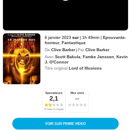
6 janvier 2023
sur
|
1h 49min
|
Epouvante-
horreur
,
Fantastique
De
Clive Barker
Par
Clive Barker
|
Avec
Scott Bakula
,
Famke Janssen
,
Kevin
J. O'Connor
Titre original
Lord of Illusions
Spectateurs
Mes amis
2,1
--
37 notes, 5 critiques
VOIR SUR PRIME VIDEO