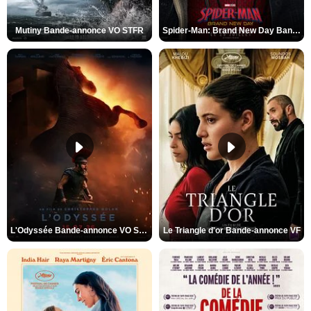
Mutiny Bande-annonce VO STFR
Spider-Man: Brand New Day Bande-annonce VO STFR
L'Odyssée Bande-annonce VO STFR
Le Triangle d'or Bande-annonce VF