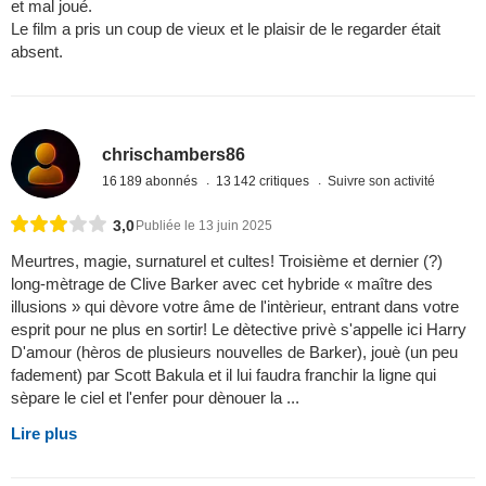
et mal joué.
Le film a pris un coup de vieux et le plaisir de le regarder était
absent.
chrischambers86
16 189 abonnés
13 142 critiques
Suivre son activité
3,0
Publiée le 13 juin 2025
Meurtres, magie, surnaturel et cultes! Troisième et dernier (?)
long-mètrage de Clive Barker avec cet hybride « maître des
illusions » qui dèvore votre âme de l'intèrieur, entrant dans votre
esprit pour ne plus en sortir! Le dètective privè s'appelle ici Harry
D'amour (hèros de plusieurs nouvelles de Barker), jouè (un peu
fadement) par Scott Bakula et il lui faudra franchir la ligne qui
sèpare le ciel et l'enfer pour dènouer la ...
Lire plus