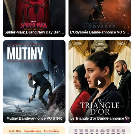
Spider-Man: Brand New Day Bande-annonce VO STFR
L'Odyssée Bande-annonce VO STFR
Mutiny Bande-annonce VO STFR
Le Triangle d'or Bande-annonce VF