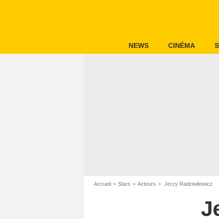
NEWS
CINÉMA
S
Accueil
Stars
Acteurs
Jerzy Radziwilowicz
J