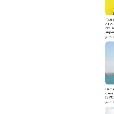
"J'ai
d'Hol
refus
super
jeudi 
Demai
dans 
[SPO
jeudi 