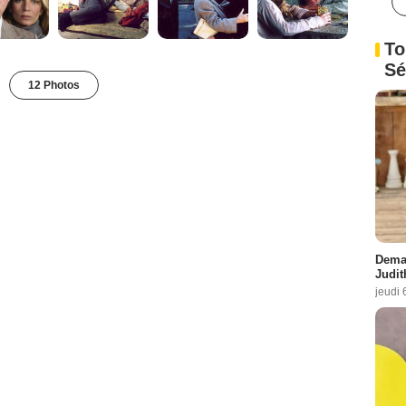
To
Sé
12 Photos
Demai
Judit
jeudi 