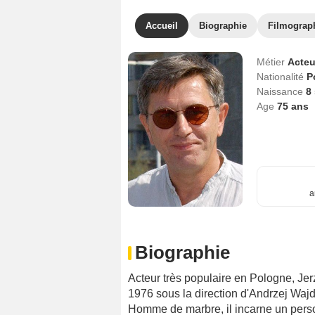
Accueil
Biographie
Filmograp
Métier
Acteu
Nationalité
P
Naissance
8
Age
75
ans
a
Biographie
Acteur très populaire en Pologne, J
1976 sous la direction d'Andrzej Wajda
Homme de marbre, il incarne un pers