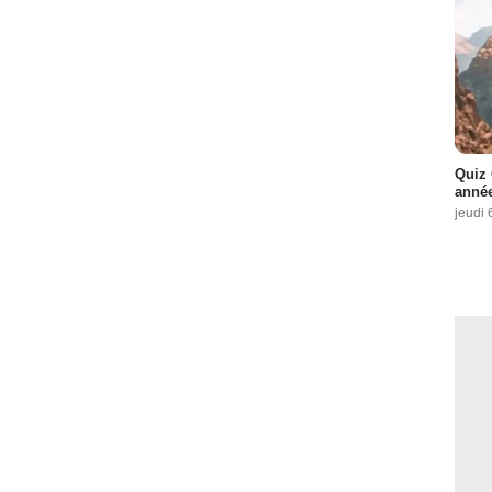
Quiz 
année
jeudi 