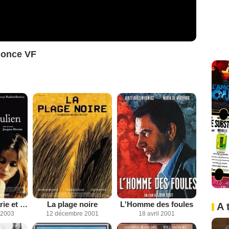
nonce VF
Histoire de Marie et Julien
La plage noire
L'Homme des foules
A 
 2003
12 décembre 2001
18 avril 2001