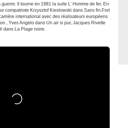
guerre. Il tourne en 1981 la suite L' Homme de fer. En
eur compatriote Krzysztof Kieslowski dans Sans fin.Fort
carrière international avec des réalisateurs européens
n , Yves Angelo dans Un air si pur, Jacques Rivette
i dans La Plage noire.