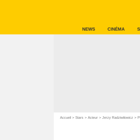
NEWS
CINÉMA
S
Accueil
Stars
Acteur
Jerzy Radziwilowicz
P