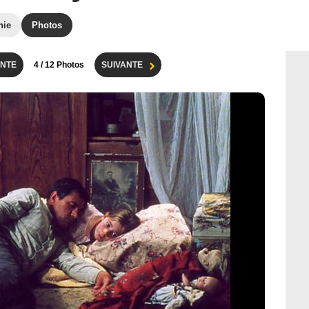
hie
Photos
NTE
4
/ 12 Photos
SUIVANTE