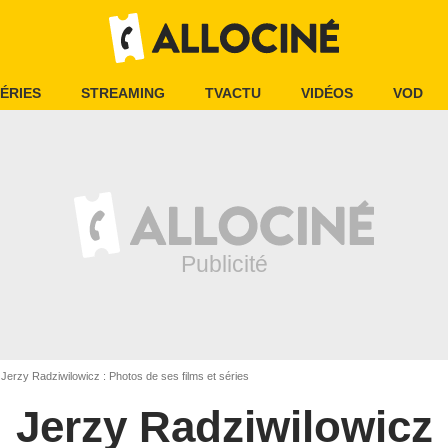
ÉRIES
STREAMING
TVACTU
VIDÉOS
VOD
Jerzy Radziwilowicz : Photos de ses films et séries
Jerzy Radziwilowicz