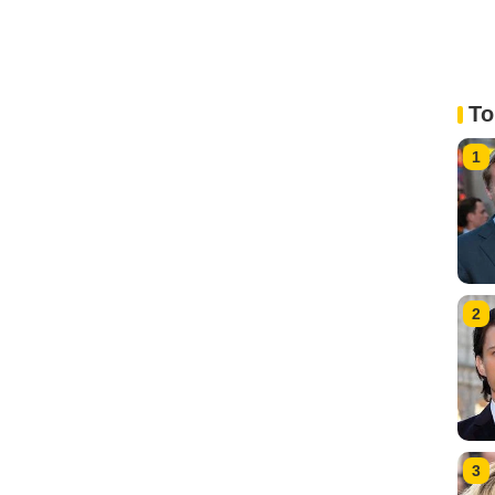
To
1
2
3