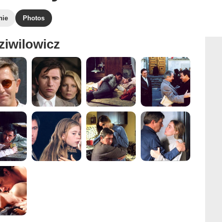
hie
Photos
ziwilowicz