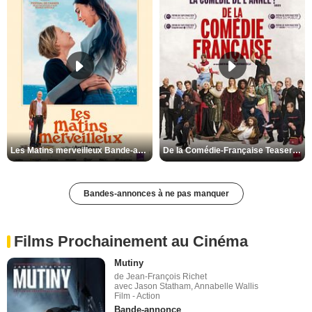
Les Matins merveilleux Bande-annonce VF
De la Comédie-Française Teaser VF
Bandes-annonces à ne pas manquer
Films Prochainement au Cinéma
Mutiny
de Jean-François Richet
avec Jason Statham, Annabelle Wallis
Film - Action
Bande-annonce