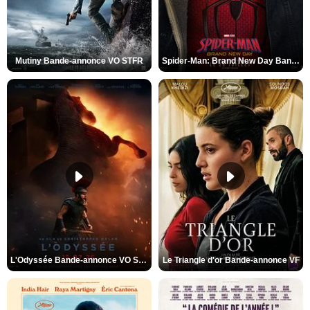
Mutiny Bande-annonce VO STFR
Spider-Man: Brand New Day Bande-annonce VO STFR
L'Odyssée Bande-annonce VO STFR
Le Triangle d'or Bande-annonce VF