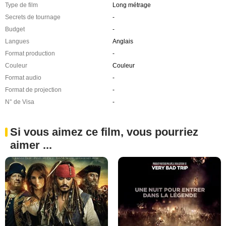
Type de film
Long métrage
Secrets de tournage
-
Budget
-
Langues
Anglais
Format production
-
Couleur
Couleur
Format audio
-
Format de projection
-
N° de Visa
-
Si vous aimez ce film, vous pourriez
aimer ...