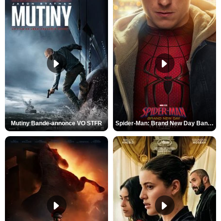
Mutiny Bande-annonce VO STFR
Spider-Man: Brand New Day Bande-annonce VO STFR