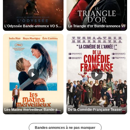
L'Odyssée Bande-annonce VO STFR
Le Triangle d'or Bande-annonce VF
Les Matins merveilleux Bande-annonce VF
De la Comédie-Française Teaser VF
Bandes-annonces à ne pas manquer