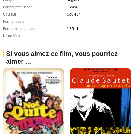
Langues
Anglais
Format production
35mm
Couleur
Couleur
Format audio
-
Format de projection
1.85 : 1
N° de Visa
-
Si vous aimez ce film, vous pourriez
aimer ...