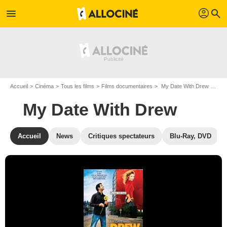
profil
menu
search
Accueil
Cinéma
Tous les films
Films documentaires
My Date With Drew de Brian Herzlinger
My Date With Drew
Accueil
News
Critiques spectateurs
Blu-Ray, DVD