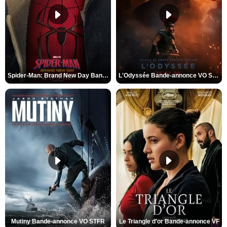
Spider-Man: Brand New Day Bande-annonce VO STFR
L'Odyssée Bande-annonce VO STFR
Mutiny Bande-annonce VO STFR
Le Triangle d'or Bande-annonce VF