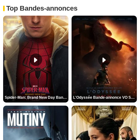
Top Bandes-annonces
Spider-Man: Brand New Day Bande-annonce VO STFR
L'Odyssée Bande-annonce VO STFR