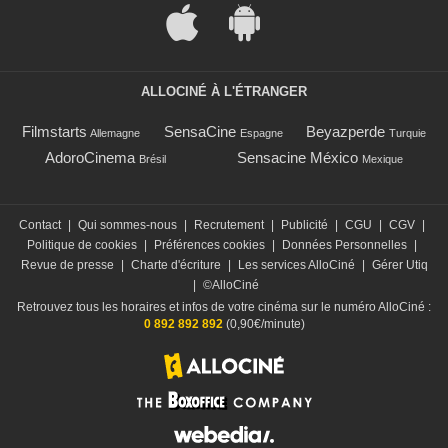
ALLOCINÉ À L'ÉTRANGER
Filmstarts
SensaCine
Beyazperde
Allemagne
Espagne
Turquie
AdoroCinema
Sensacine México
Brésil
Mexique
Contact
|
Qui sommes-nous
|
Recrutement
|
Publicité
|
CGU
|
CGV
|
Politique de cookies
|
Préférences cookies
|
Données Personnelles
|
Revue de presse
|
Charte d'écriture
|
Les services AlloCiné
|
Gérer Utiq
|
©AlloCiné
Retrouvez tous les horaires et infos de votre cinéma sur le numéro AlloCiné :
0 892 892 892
(0,90€/minute)