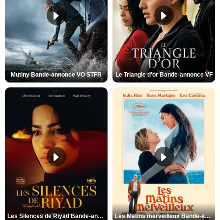
Mutiny Bande-annonce VO STFR
Le Triangle d'or Bande-annonce VF
Les Silences de Riyad Bande-annonce VO STFR
Les Matins merveilleux Bande-annonce VF