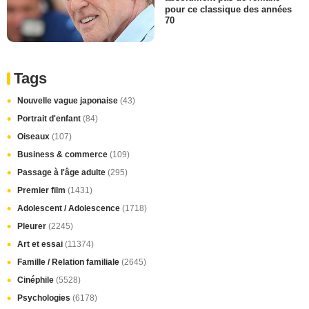
pour ce classique des années
70
Tags
Nouvelle vague japonaise
(43)
Portrait d'enfant
(84)
Oiseaux
(107)
Business & commerce
(109)
Passage à l'âge adulte
(295)
Premier film
(1431)
Adolescent / Adolescence
(1718)
Pleurer
(2245)
Art et essai
(11374)
Famille / Relation familiale
(2645)
Cinéphile
(5528)
Psychologies
(6178)