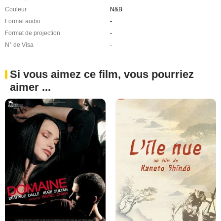
Couleur
N&B
Format audio
-
Format de projection
-
N° de Visa
-
Si vous aimez ce film, vous pourriez
aimer ...