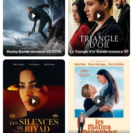
Mutiny Bande-annonce VO STFR
Le Triangle d'or Bande-annonce VF