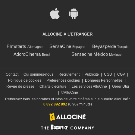
ALLOCINÉ À L'ÉTRANGER
Filmstarts
SensaCine
Beyazperde
Allemagne
Espagne
Turquie
AdoroCinema
Sensacine México
Brésil
Mexique
Contact
|
Qui sommes-nous
|
Recrutement
|
Publicité
|
CGU
|
CGV
|
Politique de cookies
|
Préférences cookies
|
Données Personnelles
|
Revue de presse
|
Charte d'écriture
|
Les services AlloCiné
|
Gérer Utiq
|
©AlloCiné
Retrouvez tous les horaires et infos de votre cinéma sur le numéro AlloCiné :
0 892 892 892
(0,90€/minute)