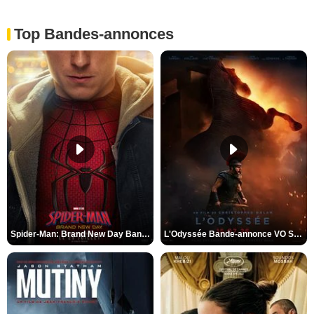
Top Bandes-annonces
Spider-Man: Brand New Day Bande-annonce VO STFR
L'Odyssée Bande-annonce VO STFR