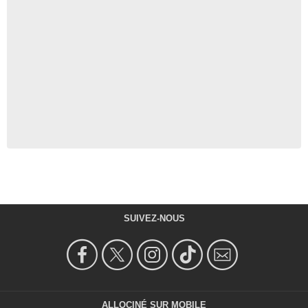
SUIVEZ-NOUS
ALLOCINÉ SUR MOBILE