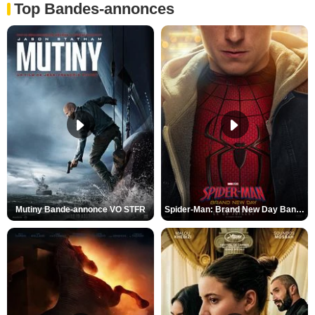
Top Bandes-annonces
Mutiny Bande-annonce VO STFR
Spider-Man: Brand New Day Bande-annonce VO STFR