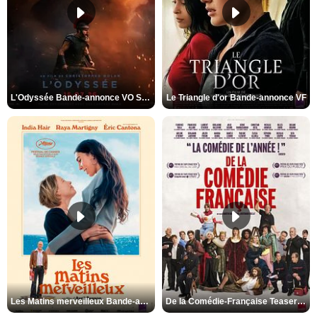
L'Odyssée Bande-annonce VO STFR
Le Triangle d'or Bande-annonce VF
Les Matins merveilleux Bande-annonce VF
De la Comédie-Française Teaser VF