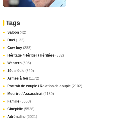
Tags
Saloon
(42)
Duel
(132)
Cow-boy
(288)
Héritage / Héritier / Héritière
(332)
Western
(505)
19e siècle
(850)
Armes à feu
(1172)
Portrait de couple / Relation de couple
(2102)
Meurtre / Assassinat
(2189)
Famille
(3058)
Cinéphile
(5528)
Adrénaline
(6021)