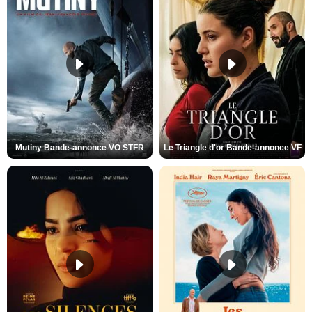
Mutiny Bande-annonce VO STFR
Le Triangle d'or Bande-annonce VF