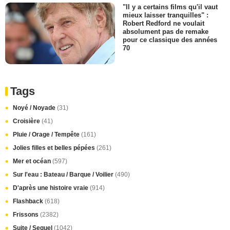
"Il y a certains films qu'il vaut
mieux laisser tranquilles" :
Robert Redford ne voulait
absolument pas de remake
pour ce classique des années
70
Tags
Noyé / Noyade
(31)
Croisière
(41)
Pluie / Orage / Tempête
(161)
Jolies filles et belles pépées
(261)
Mer et océan
(597)
Sur l'eau : Bateau / Barque / Voilier
(490)
D'après une histoire vraie
(914)
Flashback
(618)
Frissons
(2382)
Suite / Sequel
(1042)