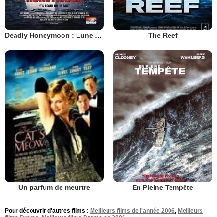
Deadly Honeymoon : Lune de miel mortelle
The Reef
En Pleine Tempête
Un parfum de meurtre
Pour découvrir d'autres films :
Meilleurs films de l'année 2006
,
Meilleurs