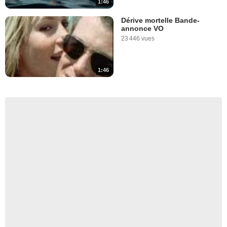
1:46
Dérive mortelle Bande-
annonce VO
23 446 vues
1:46