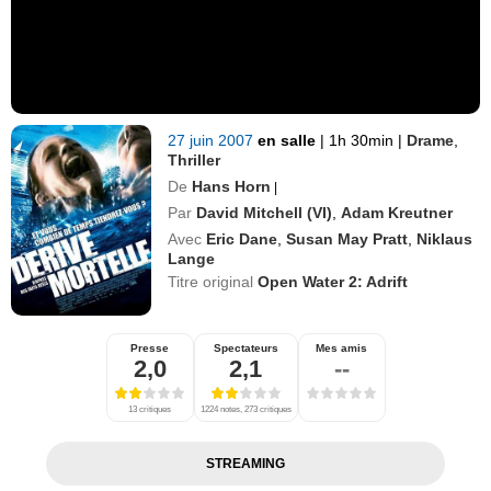
27 juin 2007
en salle
|
1h 30min
|
Drame
,
Thriller
De
Hans Horn
|
Par
David Mitchell (VI)
,
Adam Kreutner
Avec
Eric Dane
,
Susan May Pratt
,
Niklaus
Lange
Titre original
Open Water 2: Adrift
Presse
Spectateurs
Mes amis
2,0
2,1
--
13 critiques
1224 notes, 273 critiques
STREAMING