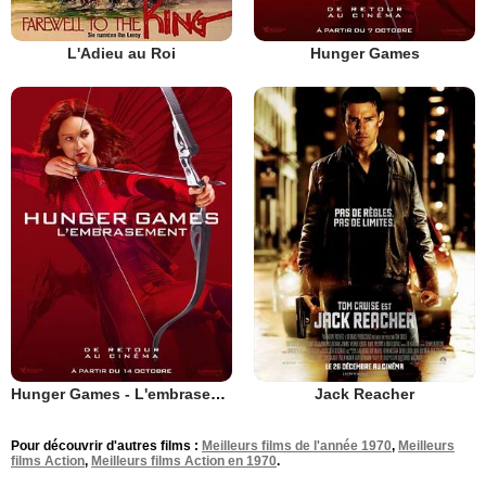
L'Adieu au Roi
Hunger Games
Hunger Games - L'embrasement
Jack Reacher
Pour découvrir d'autres films :
Meilleurs films de l'année 1970
,
Meilleurs
films Action
,
Meilleurs films Action en 1970
.