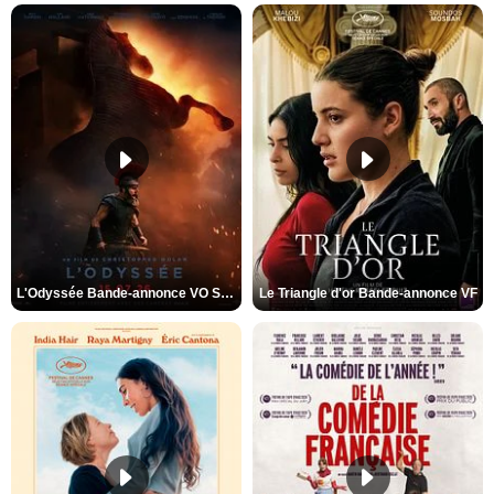
L'Odyssée Bande-annonce VO STFR
Le Triangle d'or Bande-annonce VF