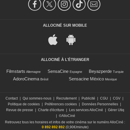
ALLOCINÉ SUR MOBILE
ALLOCINÉ À L'ÉTRANGER
Filmstarts
SensaCine
Beyazperde
Allemagne
Espagne
Turquie
AdoroCinema
Sensacine México
Brésil
Mexique
Contact
|
Qui sommes-nous
|
Recrutement
|
Publicité
|
CGU
|
CGV
|
Politique de cookies
|
Préférences cookies
|
Données Personnelles
|
Revue de presse
|
Charte d'écriture
|
Les services AlloCiné
|
Gérer Utiq
|
©AlloCiné
Retrouvez tous les horaires et infos de votre cinéma sur le numéro AlloCiné :
0 892 892 892
(0,90€/minute)