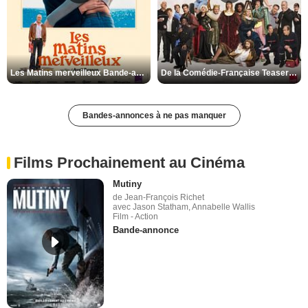
Les Matins merveilleux Bande-annonce VF
De la Comédie-Française Teaser VF
Bandes-annonces à ne pas manquer
Films Prochainement au Cinéma
Mutiny
de Jean-François Richet
avec Jason Statham, Annabelle Wallis
Film - Action
Bande-annonce