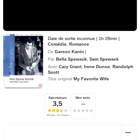
Date de sortie inconnue
|
1h 28min
|
Comédie
,
Romance
De
Garson Kanin
|
Par
Bella Spewack
,
Sam Spewack
Avec
Cary Grant
,
Irene Dunne
,
Randolph
Scott
Titre original
My Favorite Wife
Spectateurs
Mes amis
3,5
--
68 notes, 15 critiques