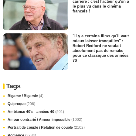
carrière : c'est l'acteur qu'on a
le plus vu dans le cinéma
français !
"Il y a certains films qu'il vaut
mieux laisser tranquilles" :
Robert Redford ne voulait
absolument pas de remake
pour ce classique des années
70
Tags
Bigame / Bigamie
(4)
Quiproquo
(206)
Ambiance 40's - années 40
(501)
Amour contrarié / Amour impossible
(1002)
Portrait de couple / Relation de couple
(2102)
Romance
(3284)