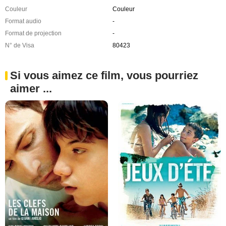
Couleur
Couleur
Format audio
-
Format de projection
-
N° de Visa
80423
Si vous aimez ce film, vous pourriez
aimer ...