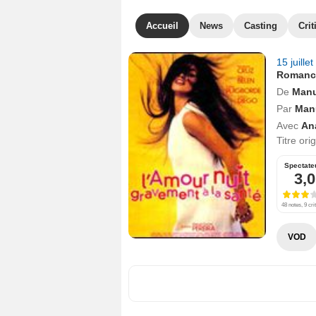
Accueil
News
Casting
Crit
15 juille
Romanc
De
Manu
Par
Man
Avec
An
Titre ori
Spectate
3,0
48 notes, 9 cri
VOD