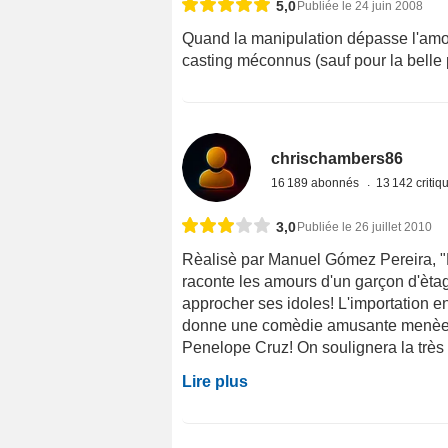
5,0
Publiée le 24 juin 2008
Quand la manipulation dépasse l'amo
casting méconnus (sauf pour la belle
chrischambers86
16 189 abonnés
13 142 criti
3,0
Publiée le 26 juillet 2010
Rèalisè par Manuel Gómez Pereira, "El
raconte les amours d'un garçon d'ètage
approcher ses idoles! L'importation 
donne une comèdie amusante menèe t
Penelope Cruz! On soulignera la très be
Lire plus