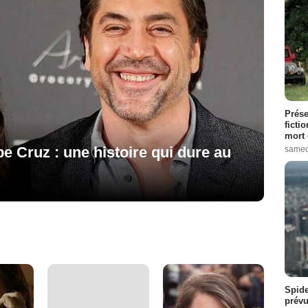
Prése
ficti
mort 
 Cruz : une histoire qui dure au
samed
Spide
prévu