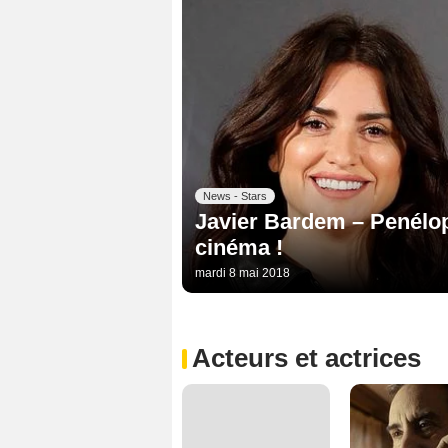
News - Stars
Javier Bardem – Penélope
cinéma !
mardi 8 mai 2018
Acteurs et actrices