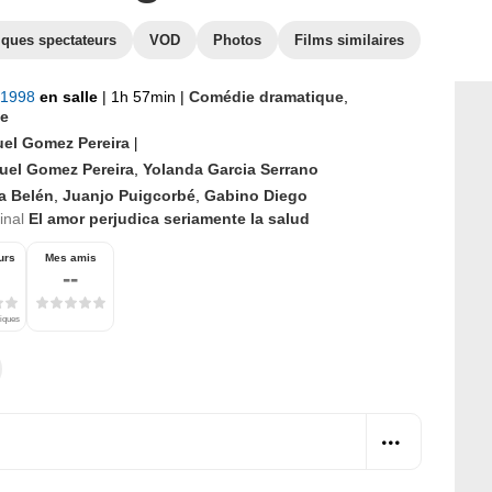
iques spectateurs
VOD
Photos
Films similaires
t 1998
en salle
|
1h 57min
|
Comédie dramatique
,
e
el Gomez Pereira
|
uel Gomez Pereira
,
Yolanda Garcia Serrano
a Belén
,
Juanjo Puigcorbé
,
Gabino Diego
ginal
El amor perjudica seriamente la salud
urs
Mes amis
--
tiques