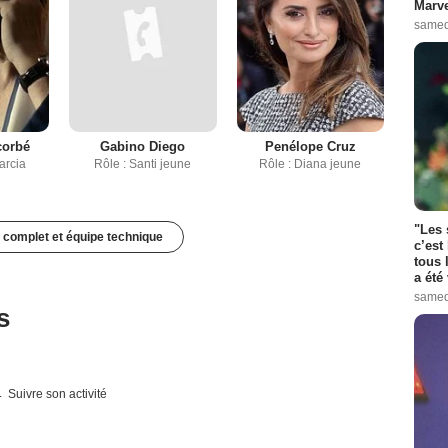
Marve
samed
corbé
Gabino Diego
Penélope Cruz
arcia
Rôle : Santi jeune
Rôle : Diana jeune
"Les 
 complet et équipe technique
c’est
tous 
a été 
samed
s
Suivre son activité