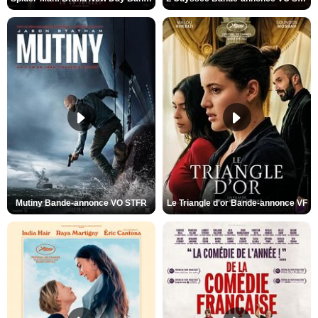
Mutiny Bande-annonce VO STFR
Le Triangle d'or Bande-annonce VF