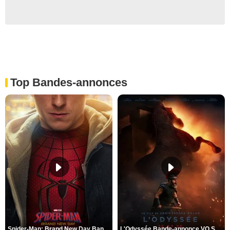
Top Bandes-annonces
Spider-Man: Brand New Day Bande-annonce VO STFR
L'Odyssée Bande-annonce VO STFR