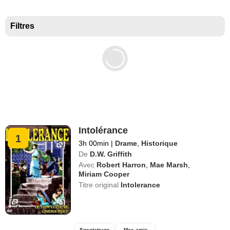
Meilleurs documentaires selon la presse
Filtres
Intolérance
1
3h 00min
|
Drame
,
Historique
De
D.W. Griffith
Avec
Robert Harron
,
Mae Marsh
,
Miriam Cooper
Titre original
Intolerance
Spectateurs
Mes amis