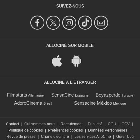
SUIVEZ-NOUS
ALLOCINÉ SUR MOBILE
ALLOCINÉ À L'ÉTRANGER
Filmstarts
SensaCine
Beyazperde
Allemagne
Espagne
Turquie
AdoroCinema
Sensacine México
Brésil
Mexique
Contact
|
Qui sommes-nous
|
Recrutement
|
Publicité
|
CGU
|
CGV
|
Politique de cookies
|
Préférences cookies
|
Données Personnelles
|
Revue de presse
|
Charte d'écriture
|
Les services AlloCiné
|
Gérer Utiq