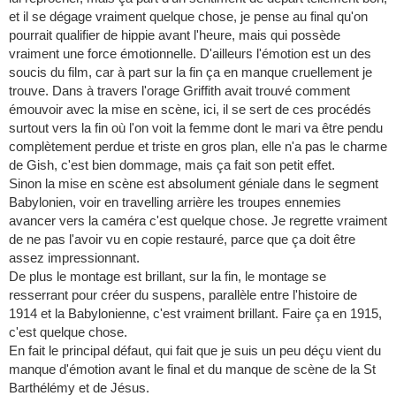
et il se dégage vraiment quelque chose, je pense au final qu'on
pourrait qualifier de hippie avant l'heure, mais qui possède
vraiment une force émotionnelle. D'ailleurs l'émotion est un des
soucis du film, car à part sur la fin ça en manque cruellement je
trouve. Dans à travers l'orage Griffith avait trouvé comment
émouvoir avec la mise en scène, ici, il se sert de ces procédés
surtout vers la fin où l'on voit la femme dont le mari va être pendu
complètement perdue et triste en gros plan, elle n'a pas le charme
de Gish, c'est bien dommage, mais ça fait son petit effet.
Sinon la mise en scène est absolument géniale dans le segment
Babylonien, voir en travelling arrière les troupes ennemies
avancer vers la caméra c'est quelque chose. Je regrette vraiment
de ne pas l'avoir vu en copie restauré, parce que ça doit être
assez impressionnant.
De plus le montage est brillant, sur la fin, le montage se
resserrant pour créer du suspens, parallèle entre l'histoire de
1914 et la Babylonienne, c'est vraiment brillant. Faire ça en 1915,
c'est quelque chose.
En fait le principal défaut, qui fait que je suis un peu déçu vient du
manque d'émotion avant le final et du manque de scène de la St
Barthélémy et de Jésus.