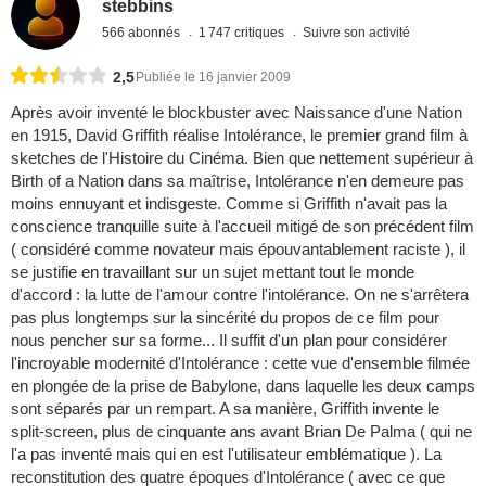
stebbins
566 abonnés
1 747 critiques
Suivre son activité
2,5
Publiée le 16 janvier 2009
Après avoir inventé le blockbuster avec Naissance d'une Nation
en 1915, David Griffith réalise Intolérance, le premier grand film à
sketches de l'Histoire du Cinéma. Bien que nettement supérieur à
Birth of a Nation dans sa maîtrise, Intolérance n'en demeure pas
moins ennuyant et indisgeste. Comme si Griffith n'avait pas la
conscience tranquille suite à l'accueil mitigé de son précédent film
( considéré comme novateur mais épouvantablement raciste ), il
se justifie en travaillant sur un sujet mettant tout le monde
d'accord : la lutte de l'amour contre l'intolérance. On ne s'arrêtera
pas plus longtemps sur la sincérité du propos de ce film pour
nous pencher sur sa forme... Il suffit d'un plan pour considérer
l'incroyable modernité d'Intolérance : cette vue d'ensemble filmée
en plongée de la prise de Babylone, dans laquelle les deux camps
sont séparés par un rempart. A sa manière, Griffith invente le
split-screen, plus de cinquante ans avant Brian De Palma ( qui ne
l'a pas inventé mais qui en est l'utilisateur emblématique ). La
reconstitution des quatre époques d'Intolérance ( avec ce que