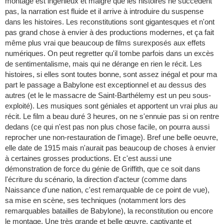
montage est ingénieux et malgré que les histoires ne succèdent
pas, la narration est fluide et il arrive à introduire du suspense
dans les histoires. Les reconstitutions sont gigantesques et n'ont
pas grand chose à envier à des productions modernes, et ça fait
même plus vrai que beaucoup de films surexposés aux effets
numériques. On peut regretter qu'il tombe parfois dans un excès
de sentimentalisme, mais qui ne dérange en rien le récit. Les
histoires, si elles sont toutes bonne, sont assez inégal et pour ma
part le passage a Babylone est exceptionnel et au dessus des
autres (et le le massacre de Saint-Barthélemy est un peu sous-
exploité). Les musiques sont géniales et apportent un vrai plus au
récit. Le film a beau duré 3 heures, on ne s'ennuie pas si on rentre
dedans (ce qui n'est pas non plus chose facile, on pourra aussi
reprocher une non-restauration de l'image). Bref une belle oeuvre,
elle date de 1915 mais n'aurait pas beaucoup de choses à envier
à certaines grosses productions. Et c'est aussi une
démonstration de force du génie de Griffith, que ce soit dans
l'écriture du scénario, la direction d'acteur (comme dans
Naissance d'une nation, c'est remarquable de ce point de vue),
sa mise en scène, ses techniques (notamment lors des
remarquables batailles de Babylone), la reconstitution ou encore
le montage. Une très grande et belle œuvre, captivante et