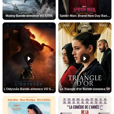
Mutiny Bande-annonce VO STFR
Spider-Man: Brand New Day Bande-annonce VO STFR
L'Odyssée Bande-annonce VO STFR
Le Triangle d'or Bande-annonce VF