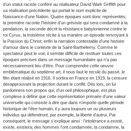
d'un statut raciste conféré au réalisateur David Wark Griffith pour
sa réalisation précédente qui portait le nom explicite de
Naissance d'une Nation. Quatre époques sont donc représentés;
la première raconte l'histoire d'un gréviste qui sera condamné à la
pendaison, la seconde décrit la résistance babylonienne contre le
roi Cyrus, la troisième récite à sa manière un épisode renvoyant à
la Passion du Christ; enfin la narration contestable d'une histoire
d'amour dans le contexte de la Saint-Barthélemy. Comme le
spectateur peut le voir, il semble difficile de restituer toutes ces
époques précises dans un message humanitaire qui n'a pas
nécessairement lieu d'être. Pour comprendre cette oeuvre
emblématique du septième art, il nous faut le recule du passé, le
film étant réalisé en 1916. Il sortira en France en 1919, la censure
désapprouvant la projection durant le conflit. Dès lors, on lui
pardonnera son propos qui, d'un oeil philosophique, est plus
complexe à définir que cette représentation primaire d'une valeur
universelle qui consiste à dire que dans n'importe quelle période
historique de l'être humain, il y aura toujours un ou plusieurs
individus qui défendront, par exemple, la liberté d'autrui. Par
conséquent, le message s'explique ainsi : l'intolérance a existé,
existe, existera; des hommes l'ont condamnée, la condamne, la