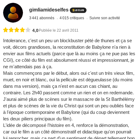
gimliamideselfes
3 441 abonnés
4 015 critiques
Suivre son activité
4,0
Publiée le 22 avril 2011
Intolerance, c'est un peu un blockbuster pété de thunes et ça se
voit, décors grandioses, la reconstitution de Babylone n'a rien à
envier aux films actuels (parce que là au moins ça ne pue pas les
CGI), ce côté du film est absolument réussi et impressionnant, je
ne m'attendais pas à ça.
Mais commençons par le début, alors oui c'est un très vieux film,
muet, en noir et blanc, oui la pellicule est dégueulasse (du moins
dans ma version), mais ça n'est en aucun cas chiant, au
contraire. Les 2h40 passent comme un rien et on en redemande.
J'aurai aimé plus de scènes sur le massacre de la St Barthélémy
et plus de scènes de la vie du Christ qui sont un peu oubliés face
à l'époque contemporaine et Babylone (qui du coup deviennent
les deux piliers principaux du film).
L'idée de décomposé l'histoire en 4, renforce la démonstration,
car oui le film a un côté démonstratif et didactique qu'on pourrait
lui reprocher, mais ça part d'un sentiment de départ tellement bon,