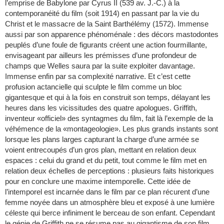
l’emprise de Babylone par Cyrus II (539 av. J.-C.) à la
contemporanéité du film (soit 1914) en passant par la vie du
Christ et le massacre de la Saint Barthélémy (1572). Immense
aussi par son apparence phénoménale : des décors mastodontes
peuplés d’une foule de figurants créent une action fourmillante,
envisageant par ailleurs les prémisses d’une profondeur de
champs que Welles saura par la suite exploiter davantage.
Immense enfin par sa complexité narrative. Et c’est cette
profusion actancielle qui sculpte le film comme un bloc
gigantesque et qui à la fois en construit son temps, délayant les
heures dans les vicissitudes des quatre apologues. Griffith,
inventeur «officiel» des syntagmes du film, fait là l’exemple de la
véhémence de la «montageologie». Les plus grands instants sont
lorsque les plans larges capturant la charge d’une armée se
voient entrecoupés d’un gros plan, mettant en relation deux
espaces : celui du grand et du petit, tout comme le film met en
relation deux échelles de perceptions : plusieurs faits historiques
pour en conclure une maxime intemporelle. Cette idée de
l’intemporel est incarnée dans le film par ce plan récurent d’une
femme noyée dans un atmosphère bleu et exposé à une lumière
céleste qui berce infiniment le berceau de son enfant. Cependant
le génie de Griffith ne se résume pas au gigantisme de son film,