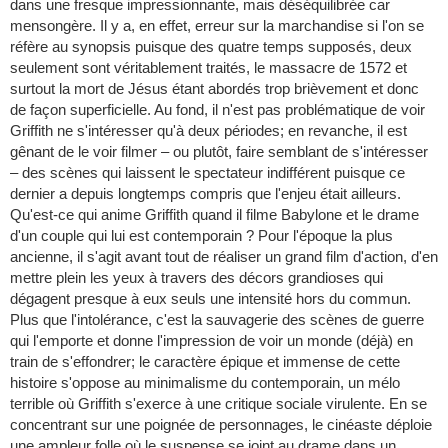
dans une fresque impressionnante, mais déséquilibrée car
mensongère. Il y a, en effet, erreur sur la marchandise si l'on se
réfère au synopsis puisque des quatre temps supposés, deux
seulement sont véritablement traités, le massacre de 1572 et
surtout la mort de Jésus étant abordés trop brièvement et donc
de façon superficielle. Au fond, il n'est pas problématique de voir
Griffith ne s'intéresser qu'à deux périodes; en revanche, il est
gênant de le voir filmer – ou plutôt, faire semblant de s'intéresser
– des scènes qui laissent le spectateur indifférent puisque ce
dernier a depuis longtemps compris que l'enjeu était ailleurs.
Qu'est-ce qui anime Griffith quand il filme Babylone et le drame
d'un couple qui lui est contemporain ? Pour l'époque la plus
ancienne, il s'agit avant tout de réaliser un grand film d'action, d'en
mettre plein les yeux à travers des décors grandioses qui
dégagent presque à eux seuls une intensité hors du commun.
Plus que l'intolérance, c'est la sauvagerie des scènes de guerre
qui l'emporte et donne l'impression de voir un monde (déjà) en
train de s'effondrer; le caractère épique et immense de cette
histoire s'oppose au minimalisme du contemporain, un mélo
terrible où Griffith s'exerce à une critique sociale virulente. En se
concentrant sur une poignée de personnages, le cinéaste déploie
une ampleur folle où le suspense se joint au drame dans un