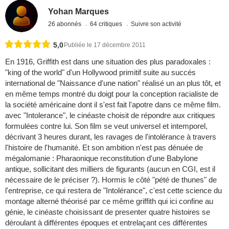
Yohan Marques
26 abonnés
64 critiques
Suivre son activité
5,0
Publiée le 17 décembre 2011
En 1916, Griffith est dans une situation des plus paradoxales :
"king of the world" d'un Hollywood primitif suite au succés
international de "Naissance d'une nation" réalisé un an plus tôt, et
en même temps montré du doigt pour la conception racialiste de
la société américaine dont il s'est fait l'apotre dans ce même film.
avec "Intolerance", le cinéaste choisit de répondre aux critiques
formulées contre lui. Son film se veut universel et intemporel,
décrivant 3 heures durant, les ravages de l'intolérance à travers
l'histoire de l'humanité. Et son ambition n'est pas dénuée de
mégalomanie : Pharaonique reconstitution d'une Babylone
antique, sollicitant des milliers de figurants (aucun en CGI, est il
nécessaire de le préciser ?). Hormis le côté "pété de thunes" de
l'entreprise, ce qui restera de "Intolérance", c'est cette science du
montage alterné théorisé par ce même griffith qui ici confine au
génie, le cinéaste choisissant de presenter quatre histoires se
déroulant à différentes époques et entrelaçant ces différentes