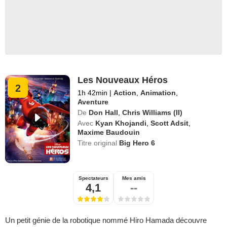
Les Nouveaux Héros
2
1h 42min
|
Action
,
Animation
,
Aventure
De
Don Hall
,
Chris Williams (II)
Avec
Kyan Khojandi
,
Scott Adsit
,
Maxime Baudouin
Titre original
Big Hero 6
Spectateurs
Mes amis
4,1
--
Un petit génie de la robotique nommé Hiro Hamada découvre