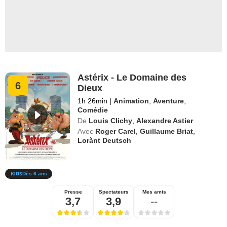
Astérix - Le Domaine des
6
Dieux
1h 26min
|
Animation
,
Aventure
,
Comédie
De
Louis Clichy
,
Alexandre Astier
Avec
Roger Carel
,
Guillaume Briat
,
Lorànt Deutsch
Dès 6 ans
Presse
Spectateurs
Mes amis
3,7
3,9
--