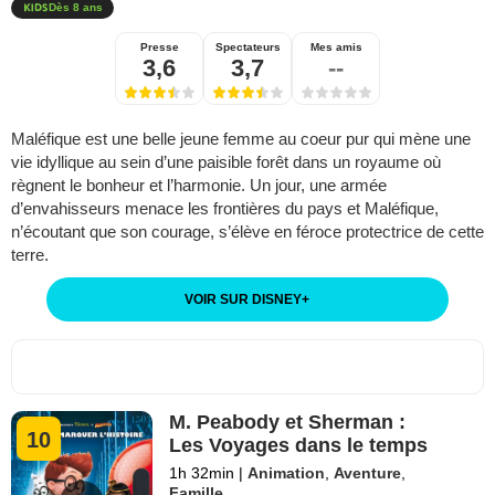
Dès 8 ans
Presse
Spectateurs
Mes amis
3,6
3,7
--
Maléfique est une belle jeune femme au coeur pur qui mène une
vie idyllique au sein d’une paisible forêt dans un royaume où
règnent le bonheur et l’harmonie. Un jour, une armée
d’envahisseurs menace les frontières du pays et Maléfique,
n’écoutant que son courage, s’élève en féroce protectrice de cette
terre.
VOIR SUR DISNEY
+
M. Peabody et Sherman :
10
Les Voyages dans le temps
1h 32min
|
Animation
,
Aventure
,
Famille