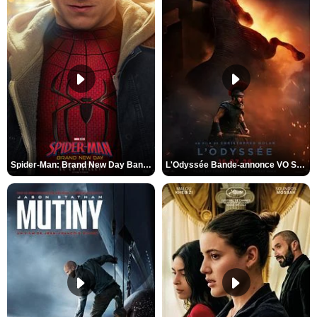
Spider-Man: Brand New Day Bande-annonce VO STFR
L'Odyssée Bande-annonce VO STFR