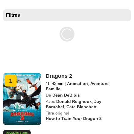
Meilleurs documentaires selon la presse
Filtres
Dragons 2
1
1h 43min
|
Animation
,
Aventure
,
Famille
De
Dean DeBlois
Avec
Donald Reignoux
,
Jay
Baruchel
,
Cate Blanchett
Titre original
How to Train Your Dragon 2
Dès 8 ans