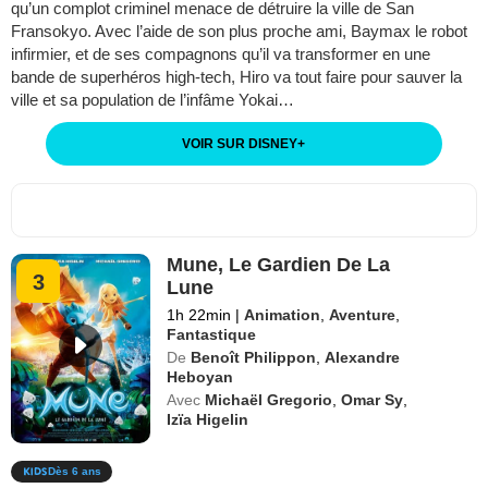
qu’un complot criminel menace de détruire la ville de San
Fransokyo. Avec l’aide de son plus proche ami, Baymax le robot
infirmier, et de ses compagnons qu’il va transformer en une
bande de superhéros high-tech, Hiro va tout faire pour sauver la
ville et sa population de l’infâme Yokai…
VOIR SUR DISNEY
+
Mune, Le Gardien De La
3
Lune
1h 22min
|
Animation
,
Aventure
,
Fantastique
De
Benoît Philippon
,
Alexandre
Heboyan
Avec
Michaël Gregorio
,
Omar Sy
,
Izïa Higelin
Dès 6 ans