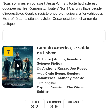
Nous sommes en 50 avant Jésus-Christ ; toute la Gaule est
occupée par les Romains… Toute ? Non ! Car un village peuplé
d'irréductibles Gaulois résiste encore et toujours à l'envahisseur.
Exaspéré par la situation, Jules César décide de changer de
tactique...
Captain America, le soldat
7
de l'hiver
2h 16min
|
Action
,
Aventure
,
Science Fiction
De
Anthony Russo
,
Joe Russo
Avec
Chris Evans
,
Scarlett
Johansson
,
Anthony Mackie
Titre original
Captain America - The Winter
Soldier
Presse
Spectateurs
Mes amis
3,2
3,9
--