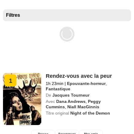
Meilleurs documentaires selon la presse
Filtres
Rendez-vous avec la peur
1
1h 23min
|
Epouvante-horreur
,
Fantastique
De
Jacques Tourneur
Avec
Dana Andrews
,
Peggy
Cummins
,
Niall MacGinnis
Titre original
Night of the Demon
Presse
Spectateurs
Mes amis