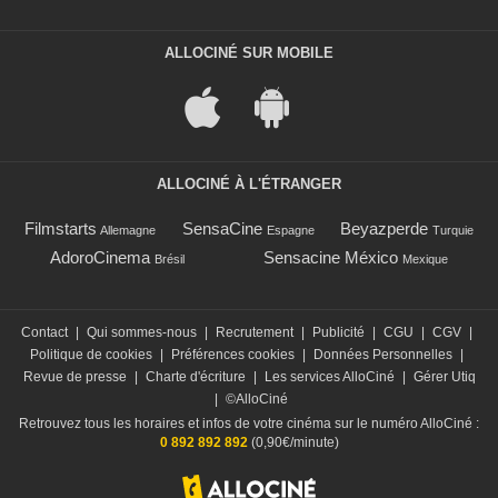
ALLOCINÉ SUR MOBILE
ALLOCINÉ À L'ÉTRANGER
Filmstarts
SensaCine
Beyazperde
Allemagne
Espagne
Turquie
AdoroCinema
Sensacine México
Brésil
Mexique
Contact
|
Qui sommes-nous
|
Recrutement
|
Publicité
|
CGU
|
CGV
|
Politique de cookies
|
Préférences cookies
|
Données Personnelles
|
Revue de presse
|
Charte d'écriture
|
Les services AlloCiné
|
Gérer Utiq
|
©AlloCiné
Retrouvez tous les horaires et infos de votre cinéma sur le numéro AlloCiné :
0 892 892 892
(0,90€/minute)