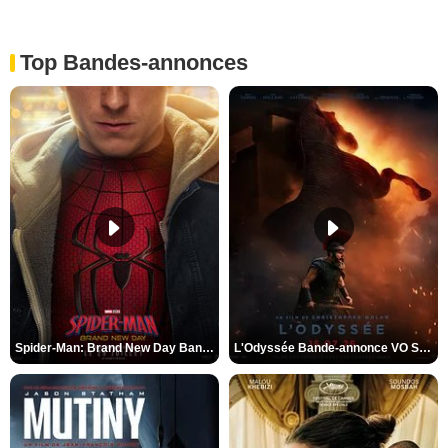
Top Bandes-annonces
Spider-Man: Brand New Day Bande-annonce VO STFR
L'Odyssée Bande-annonce VO STFR