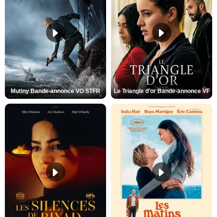
Mutiny Bande-annonce VO STFR
Le Triangle d'or Bande-annonce VF