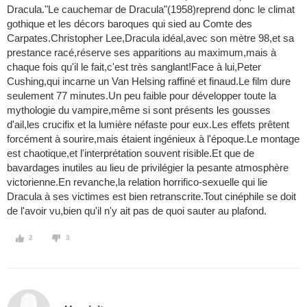
Dracula."Le cauchemar de Dracula"(1958)reprend donc le climat
gothique et les décors baroques qui sied au Comte des
Carpates.Christopher Lee,Dracula idéal,avec son mètre 98,et sa
prestance racé,réserve ses apparitions au maximum,mais à
chaque fois qu'il le fait,c'est très sanglant!Face à lui,Peter
Cushing,qui incarne un Van Helsing raffiné et finaud.Le film dure
seulement 77 minutes.Un peu faible pour développer toute la
mythologie du vampire,même si sont présents les gousses
d'ail,les crucifix et la lumière néfaste pour eux.Les effets prêtent
forcément à sourire,mais étaient ingénieux à l'époque.Le montage
est chaotique,et l'interprétation souvent risible.Et que de
bavardages inutiles au lieu de privilégier la pesante atmosphère
victorienne.En revanche,la relation horrifico-sexuelle qui lie
Dracula à ses victimes est bien retranscrite.Tout cinéphile se doit
de l'avoir vu,bien qu'il n'y ait pas de quoi sauter au plafond.
2
3