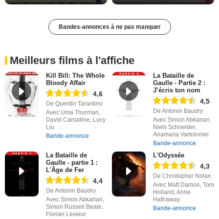
Bandes-annonces à ne pas manquer
Meilleurs films à l'affiche
Kill Bill: The Whole
La Bataille de
Bloody Affair
Gaulle - Partie 2 :
J’écris ton nom
4,6
4,5
De Quentin Tarantino
De Antonin Baudry
Avec Uma Thurman,
David Carradine, Lucy
Avec Simon Abkarian,
Liu
Niels Schneider,
Anamaria Vartolomei
Bande-annonce
Bande-annonce
La Bataille de
L'Odyssée
Gaulle - partie 1 :
4,3
L'Âge de Fer
De Christopher Nolan
4,4
Avec Matt Damon, Tom
De Antonin Baudry
Holland, Anne
Avec Simon Abkarian,
Hathaway
Simon Russell Beale,
Bande-annonce
Florian Lesieur