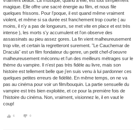
vraiment beaux. La musique, quand à elle, est tout simplement
magique. Elle offre une sacré énergie au film, et nous file
quelques frissons. Pour l'poque, il est quand même vraiment
violent, et même si sa durée est franchement trop courte ( au
moins, il n'y a pas de longueurs, se met vite en place et est très
intense ), les morts s'y accumulent et l'on observe des
assassinats au pieu assez gores. La fin vient malheureusement
trop vite, et certain la regretteront surement. "Le Cauchemar de
Dracula" est un film fondateur du genre, un petit chef-d'oeuvre
malheureusement méconnu et l'un des meilleurs métrages sur le
thème du vampire. Il n'est pas très fidèle au livre, mais son
histoire est tellement belle que j'en suis venu à lui pardonner ces
quelques petites erreurs de fidélité. En même temps, on ne va
pas au cinéma pour voir un film/bouquin. La partie sensuelle du
vampire est très bien exploitée, et ce pour la première fois de
l'histoire du cinéma. Non, vraiment, visionnez le, il en vaut le
coup!
6
0