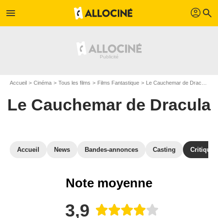
profil
menu
search
Accueil
Cinéma
Tous les films
Films Fantastique
Le Cauchemar de Dracula
A
Le Cauchemar de Dracula
Accueil
News
Bandes-annonces
Casting
Critiques
Note moyenne
3,9