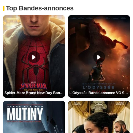
Top Bandes-annonces
Spider-Man: Brand New Day Bande-annonce VO STFR
L'Odyssée Bande-annonce VO STFR