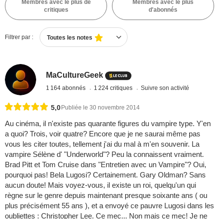
Membres avec le plus de
Membres avec le plus
critiques
d'abonnés
Filtrer par :
Toutes les notes
MaCultureGeek
1 164 abonnés
1 224 critiques
Suivre son activité
5,0
Publiée le 30 novembre 2014
Au cinéma, il n'existe pas quarante figures du vampire type. Y'en
a quoi? Trois, voir quatre? Encore que je ne saurai même pas
vous les citer toutes, tellement j'ai du mal à m'en souvenir. La
vampire Sélène d' "Underworld"? Peu la connaissent vraiment.
Brad Pitt et Tom Cruise dans "Entretien avec un Vampire"? Oui,
pourquoi pas! Bela Lugosi? Certainement. Gary Oldman? Sans
aucun doute! Mais voyez-vous, il existe un roi, quelqu'un qui
règne sur le genre depuis maintenant presque soixante ans ( ou
plus précisément 55 ans ), et a envoyé ce pauvre Lugosi dans les
oubliettes : Christopher Lee. Ce mec... Non mais ce mec! Je ne