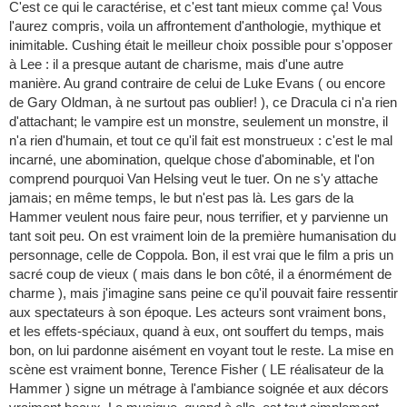
C'est ce qui le caractérise, et c'est tant mieux comme ça! Vous
l'aurez compris, voila un affrontement d'anthologie, mythique et
inimitable. Cushing était le meilleur choix possible pour s'opposer
à Lee : il a presque autant de charisme, mais d'une autre
manière. Au grand contraire de celui de Luke Evans ( ou encore
de Gary Oldman, à ne surtout pas oublier! ), ce Dracula ci n'a rien
d'attachant; le vampire est un monstre, seulement un monstre, il
n'a rien d'humain, et tout ce qu'il fait est monstrueux : c'est le mal
incarné, une abomination, quelque chose d'abominable, et l'on
comprend pourquoi Van Helsing veut le tuer. On ne s'y attache
jamais; en même temps, le but n'est pas là. Les gars de la
Hammer veulent nous faire peur, nous terrifier, et y parvienne un
tant soit peu. On est vraiment loin de la première humanisation du
personnage, celle de Coppola. Bon, il est vrai que le film a pris un
sacré coup de vieux ( mais dans le bon côté, il a énormément de
charme ), mais j'imagine sans peine ce qu'il pouvait faire ressentir
aux spectateurs à son époque. Les acteurs sont vraiment bons,
et les effets-spéciaux, quand à eux, ont souffert du temps, mais
bon, on lui pardonne aisément en voyant tout le reste. La mise en
scène est vraiment bonne, Terence Fisher ( LE réalisateur de la
Hammer ) signe un métrage à l'ambiance soignée et aux décors