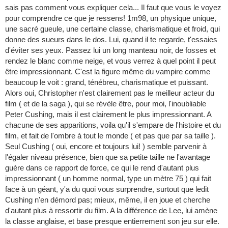
sais pas comment vous expliquer cela... Il faut que vous le voyez
pour comprendre ce que je ressens! 1m98, un physique unique,
une sacré gueule, une certaine classe, charismatique et froid, qui
donne des sueurs dans le dos. Lui, quand il te regarde, t'essaies
d'éviter ses yeux. Passez lui un long manteau noir, de fosses et
rendez le blanc comme neige, et vous verrez à quel point il peut
être impressionnant. C'est la figure même du vampire comme
beaucoup le voit : grand, ténébreu, charismatique et puissant.
Alors oui, Christopher n'est clairement pas le meilleur acteur du
film ( et de la saga ), qui se révèle être, pour moi, l'inoubliable
Peter Cushing, mais il est clairement le plus impressionnant. A
chacune de ses apparitions, voila qu'il s'empare de l'histoire et du
film, et fait de l'ombre à tout le monde ( et pas que par sa taille ).
Seul Cushing ( oui, encore et toujours lui! ) semble parvenir à
l'égaler niveau présence, bien que sa petite taille ne l'avantage
guère dans ce rapport de force, ce qui le rend d'autant plus
impressionnant ( un homme normal, type un mètre 75 ) qui fait
face à un géant, y'a du quoi vous surprendre, surtout que ledit
Cushing n'en démord pas; mieux, même, il en joue et cherche
d'autant plus à ressortir du film. A la différence de Lee, lui amène
la classe anglaise, et base presque entierrement son jeu sur elle.