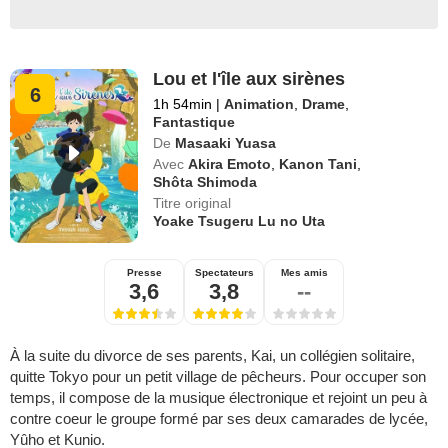
Lou et l'île aux sirènes
6
1h 54min
|
Animation
,
Drame
,
Fantastique
De
Masaaki Yuasa
Avec
Akira Emoto
,
Kanon Tani
,
Shôta Shimoda
Titre original
Yoake Tsugeru Lu no Uta
Presse
Spectateurs
Mes amis
3,6
3,8
--
À la suite du divorce de ses parents, Kai, un collégien solitaire,
quitte Tokyo pour un petit village de pêcheurs. Pour occuper son
temps, il compose de la musique électronique et rejoint un peu à
contre coeur le groupe formé par ses deux camarades de lycée,
Yûho et Kunio.