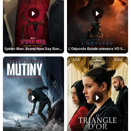
Spider-Man: Brand New Day Bande-annonce VO STFR
L'Odyssée Bande-annonce VO STFR