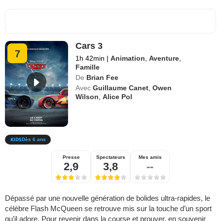
Cars 3
7
1h 42min
|
Animation
,
Aventure
,
Famille
De
Brian Fee
Avec
Guillaume Canet
,
Owen
Wilson
,
Alice Pol
Dès 6 ans
Presse
Spectateurs
Mes amis
2,9
3,8
--
Dépassé par une nouvelle génération de bolides ultra-rapides, le
célèbre Flash McQueen se retrouve mis sur la touche d’un sport
qu’il adore. Pour revenir dans la course et prouver, en souvenir