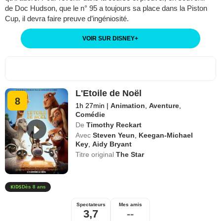
de Doc Hudson, que le n° 95 a toujours sa place dans la Piston
Cup, il devra faire preuve d’ingéniosité.
VOIR SUR DISNEY
+
L'Etoile de Noël
8
1h 27min
|
Animation
,
Aventure
,
Comédie
De
Timothy Reckart
Avec
Steven Yeun
,
Keegan-Michael
Key
,
Aidy Bryant
Titre original
The Star
Dès 8 ans
Spectateurs
Mes amis
3,7
--