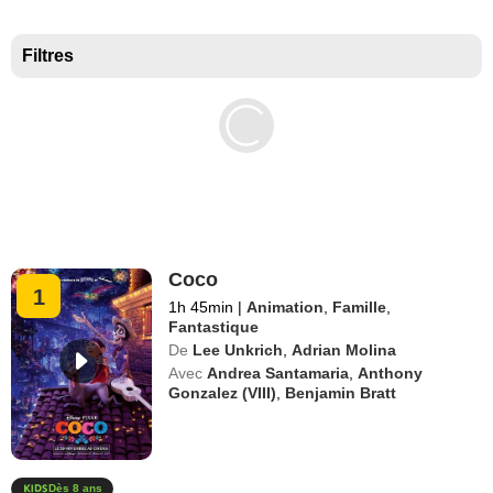
Meilleurs documentaires selon la presse
Filtres
Coco
1
1h 45min
|
Animation
,
Famille
,
Fantastique
De
Lee Unkrich
,
Adrian Molina
Avec
Andrea Santamaria
,
Anthony
Gonzalez (VIII)
,
Benjamin Bratt
Dès 8 ans