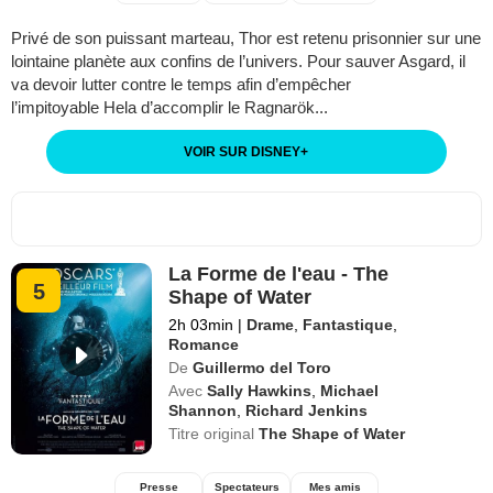
Privé de son puissant marteau, Thor est retenu prisonnier sur une
lointaine planète aux confins de l’univers. Pour sauver Asgard, il
va devoir lutter contre le temps afin d’empêcher
l’impitoyable Hela d’accomplir le Ragnarök...
VOIR SUR DISNEY
+
La Forme de l'eau - The
5
Shape of Water
2h 03min
|
Drame
,
Fantastique
,
Romance
De
Guillermo del Toro
Avec
Sally Hawkins
,
Michael
Shannon
,
Richard Jenkins
Titre original
The Shape of Water
Presse
Spectateurs
Mes amis