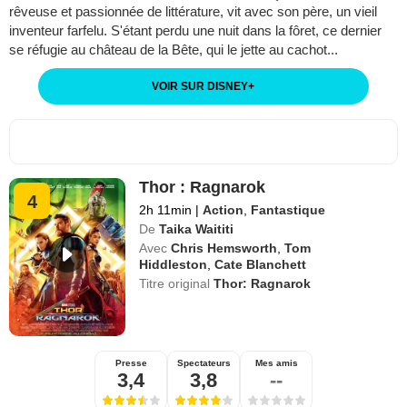
rêveuse et passionnée de littérature, vit avec son père, un vieil
inventeur farfelu. S'étant perdu une nuit dans la fôret, ce dernier
se réfugie au château de la Bête, qui le jette au cachot...
VOIR SUR DISNEY
+
Thor : Ragnarok
4
2h 11min
|
Action
,
Fantastique
De
Taika Waititi
Avec
Chris Hemsworth
,
Tom
Hiddleston
,
Cate Blanchett
Titre original
Thor: Ragnarok
Presse
Spectateurs
Mes amis
3,4
3,8
--