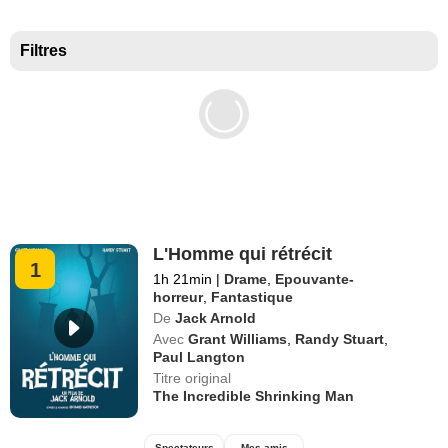
Meilleurs documentaires selon la presse
Filtres
L'Homme qui rétrécit
1
1h 21min
|
Drame
,
Epouvante-
horreur
,
Fantastique
De
Jack Arnold
Avec
Grant Williams
,
Randy Stuart
,
Paul Langton
Titre original
The Incredible Shrinking Man
Spectateurs
Mes amis