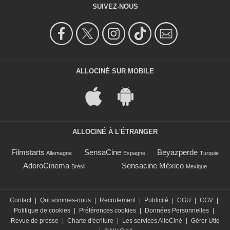
SUIVEZ-NOUS
ALLOCINÉ SUR MOBILE
ALLOCINÉ À L'ÉTRANGER
Filmstarts
SensaCine
Beyazperde
Allemagne
Espagne
Turquie
AdoroCinema
Sensacine México
Brésil
Mexique
Contact
|
Qui sommes-nous
|
Recrutement
|
Publicité
|
CGU
|
CGV
|
Politique de cookies
|
Préférences cookies
|
Données Personnelles
|
Revue de presse
|
Charte d'écriture
|
Les services AlloCiné
|
Gérer Utiq