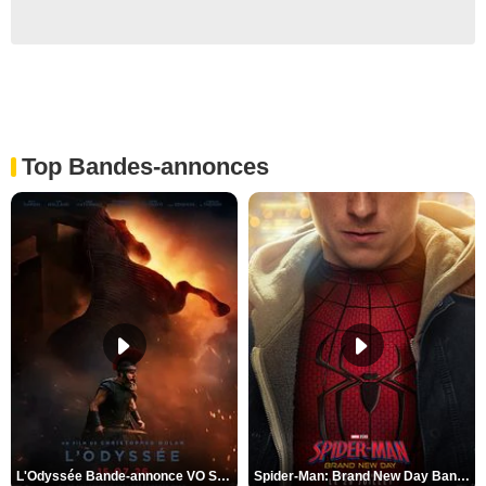
Top Bandes-annonces
L'Odyssée Bande-annonce VO STFR
Spider-Man: Brand New Day Bande-annonce VO STFR