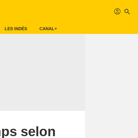
profil
search
LES INDÉS
CANAL+
mps selon