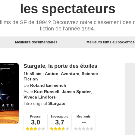
les spectateurs
 films de SF de 1994? Découvrez notre classement des m
fiction de l'année 1994.
Meilleurs documentaires
Meilleurs films au box-office
Stargate, la porte des étoiles
1h 59min
|
Action
,
Aventure
,
Science
Fiction
De
Roland Emmerich
Avec
Kurt Russell
,
James Spader
,
Viveca Lindfors
Titre original
Stargate
Presse
Spectateurs
Mes amis
3,0
3,7
--