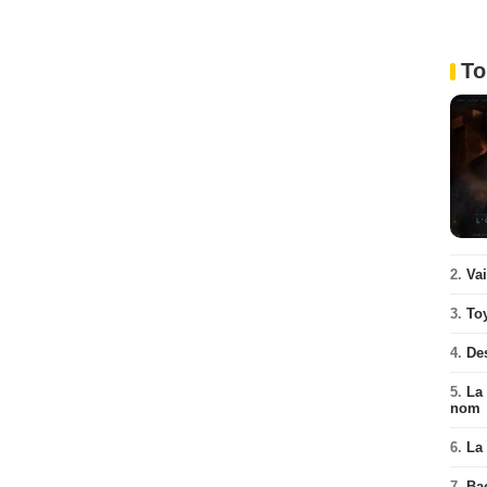
To
2.
Va
3.
To
4.
De
5.
La 
nom
6.
La 
7.
Ba