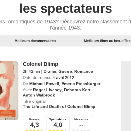
les spectateurs
films romantiques de 1943? Découvrez notre classement 
l'année 1943.
Meilleurs documentaires
Meilleurs films au box-office
Colonel Blimp
2h 43min
|
Drame
,
Guerre
,
Romance
Date de reprise
4 avril 2012
De
Michael Powell
,
Emeric Pressburger
Avec
Roger Livesey
,
Deborah Kerr
,
Anton Walbrook
Titre original
The Life and Death of Colonel Blimp
Presse
Spectateurs
Mes amis
4,3
4,0
--