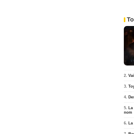
To
2.
Va
3.
To
4.
De
5.
La 
nom
6.
La 
7.
Ba