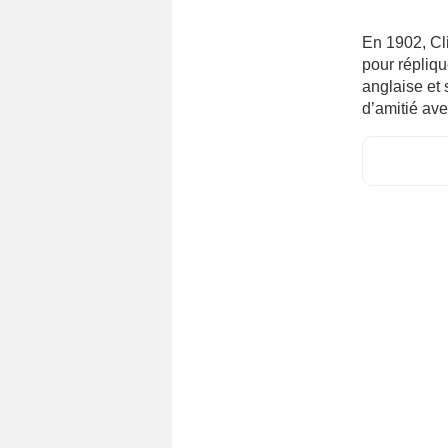
En 1902, Cli
pour répliq
anglaise et s
d’amitié ave