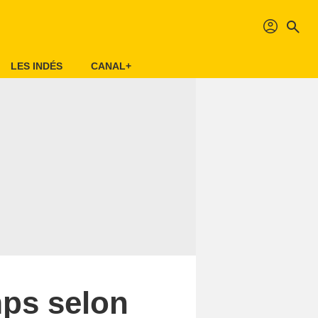
profil
search
LES INDÉS
CANAL+
mps selon