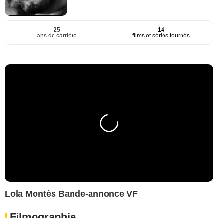
25
14
ans de carrière
films et séries tournés
Lola Montès Bande-annonce VF
Filmographie