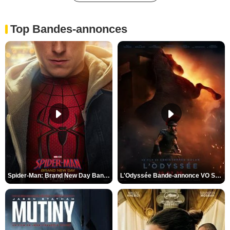
Top Bandes-annonces
Spider-Man: Brand New Day Bande-annonce VO STFR
L'Odyssée Bande-annonce VO STFR