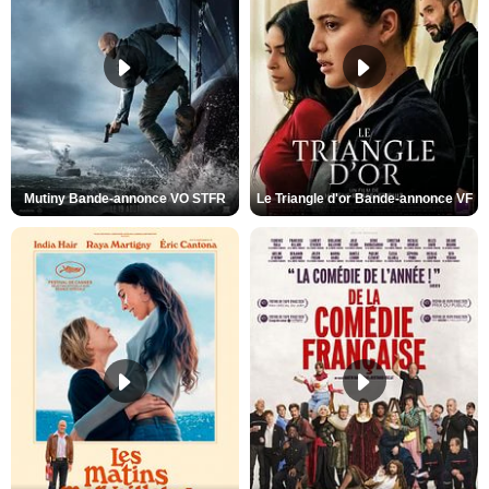
Mutiny Bande-annonce VO STFR
Le Triangle d'or Bande-annonce VF