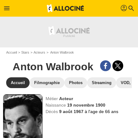
profil
menu
search
Accueil
Stars
Acteurs
Anton Walbrook
Anton Walbrook
Accueil
Filmographie
Photos
Streaming
VOD, DV
Métier
Acteur
Naissance
19 novembre 1900
Décès
9 août 1967
à l'age de 66 ans