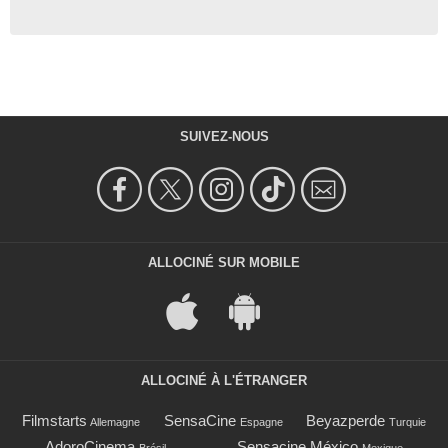
SUIVEZ-NOUS
ALLOCINÉ SUR MOBILE
ALLOCINÉ À L'ÉTRANGER
Filmstarts
SensaCine
Beyazperde
Allemagne
Espagne
Turquie
AdoroCinema
Sensacine México
Brésil
Mexique