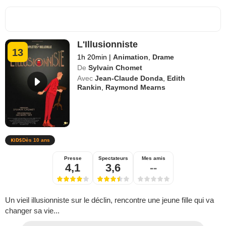
L'Illusionniste
13
1h 20min
|
Animation
,
Drame
De
Sylvain Chomet
Avec
Jean-Claude Donda
,
Edith
Rankin
,
Raymond Mearns
Dès 10 ans
Presse
Spectateurs
Mes amis
4,1
3,6
--
Un vieil illusionniste sur le déclin, rencontre une jeune fille qui va
changer sa vie...