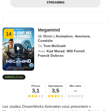
STREAMING
Megamind
14
1h 35min
|
Animation
,
Aventure
,
Comédie
De
Tom McGrath
Avec
Kad Merad
,
Will Ferrell
,
Franck Dubosc
Dès 8 ans
Presse
Spectateurs
Mes amis
3,1
3,5
--
Les studios DreamWorks Animation vous présentent «