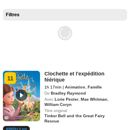
Meilleurs documentaires selon la presse
Filtres
Clochette et l'expédition
11
féérique
1h 17min
|
Animation
,
Famille
De
Bradley Raymond
Avec
Lorie Pester
,
Mae Whitman
,
William Coryn
Titre original
Tinker Bell and the Great Fairy
Rescue
Dès 6 ans