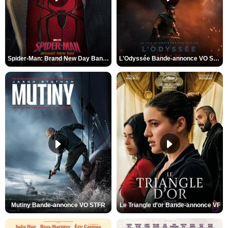
Spider-Man: Brand New Day Bande-annonce VO STFR
L'Odyssée Bande-annonce VO STFR
Mutiny Bande-annonce VO STFR
Le Triangle d'or Bande-annonce VF