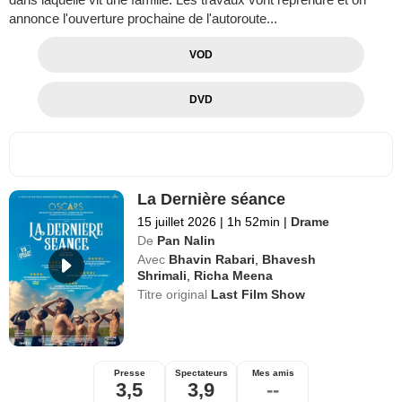
annonce l'ouverture prochaine de l'autoroute...
VOD
DVD
La Dernière séance
15 juillet 2026
|
1h 52min
|
Drame
De
Pan Nalin
Avec
Bhavin Rabari
,
Bhavesh
Shrimali
,
Richa Meena
Titre original
Last Film Show
Presse
Spectateurs
Mes amis
3,5
3,9
--