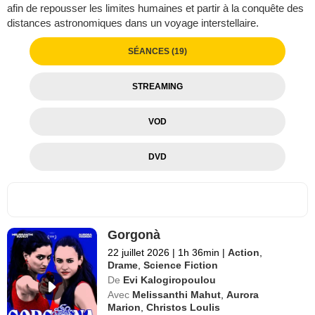
afin de repousser les limites humaines et partir à la conquête des
distances astronomiques dans un voyage interstellaire.
SÉANCES (19)
STREAMING
VOD
DVD
Gorgonà
22 juillet 2026
|
1h 36min
|
Action
,
Drame
,
Science Fiction
De
Evi Kalogiropoulou
Avec
Melissanthi Mahut
,
Aurora
Marion
,
Christos Loulis