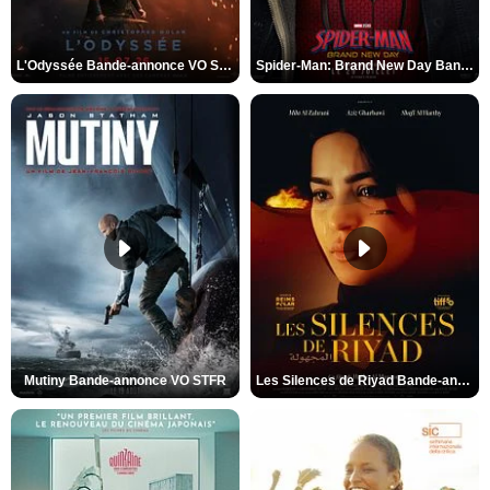
L'Odyssée Bande-annonce VO STFR
Spider-Man: Brand New Day Bande-annonce VO STFR
Mutiny Bande-annonce VO STFR
Les Silences de Riyad Bande-annonce VO STFR