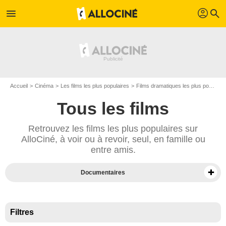
profil
menu
search
Accueil
Cinéma
Les films les plus populaires
Films dramatiques les plus populaires
Tous les films
Retrouvez les films les plus populaires sur
AlloCiné, à voir ou à revoir, seul, en famille ou
entre amis.
Documentaires
Films sur Prime Video
Films en VOD
Filtres