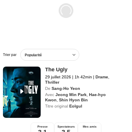
Films en DVD
BO de films
Trier par
Popularité
The Ugly
29 juillet 2026
|
1h 42min
|
Drame
,
Thriller
De
Sang-Ho Yeon
Avec
Jeong Min Park
,
Hae-hyo
Kwon
,
Shin Hyon Bin
Titre original
Eolgul
Presse
Spectateurs
Mes amis