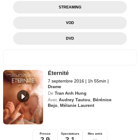
STREAMING
VOD
DVD
Éternité
7 septembre 2016
|
1h 55min
|
Drame
De
Tran Anh Hung
Avec
Audrey Tautou
,
Bérénice
Bejo
,
Mélanie Laurent
Presse
Spectateurs
Mes amis
2,9
2,1
--