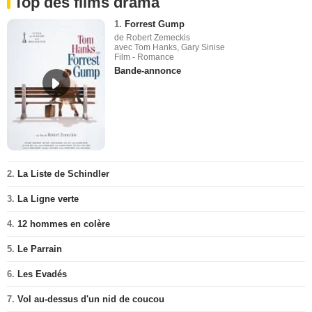
Top des films drama
1.
Forrest Gump
de Robert Zemeckis
avec Tom Hanks, Gary Sinise
Film - Romance
Bande-annonce
2.
La Liste de Schindler
3.
La Ligne verte
4.
12 hommes en colère
5.
Le Parrain
6.
Les Evadés
7.
Vol au-dessus d'un nid de coucou