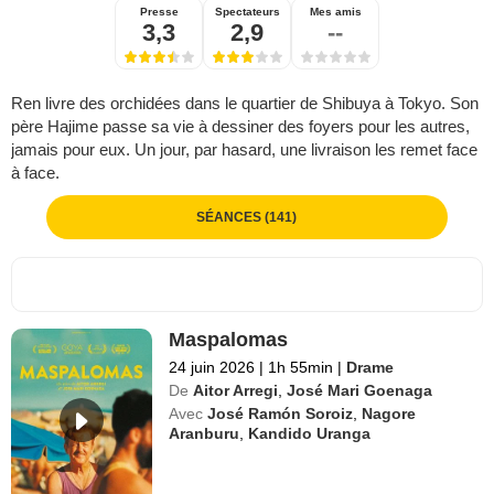
Presse
Spectateurs
Mes amis
3,3
2,9
--
Ren livre des orchidées dans le quartier de Shibuya à Tokyo. Son
père Hajime passe sa vie à dessiner des foyers pour les autres,
jamais pour eux. Un jour, par hasard, une livraison les remet face
à face.
SÉANCES (141)
Maspalomas
24 juin 2026
|
1h 55min
|
Drame
De
Aitor Arregi
,
José Mari Goenaga
Avec
José Ramón Soroiz
,
Nagore
Aranburu
,
Kandido Uranga