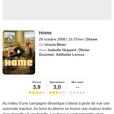
Home
29 octobre 2008
|
1h 37min
|
Drame
De
Ursula Meier
Avec
Isabelle Huppert
,
Olivier
Gourmet
,
Adélaïde Leroux
Presse
Spectateurs
Mes amis
3,9
3,0
--
Au milieu d'une campagne désertique s'étend à perte de vue une
autoroute inactive. Au bord du bitume se trouve une maison isolée
dans laquelle vit une famille. Les travaux vont reprendre et on