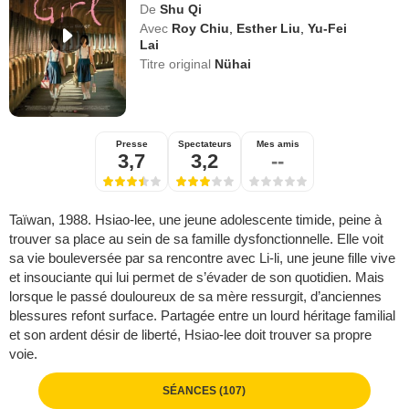
De
Shu Qi
Avec
Roy Chiu
,
Esther Liu
,
Yu-Fei
Lai
Titre original
Nühai
Presse
Spectateurs
Mes amis
3,7
3,2
--
Taïwan, 1988. Hsiao-lee, une jeune adolescente timide, peine à
trouver sa place au sein de sa famille dysfonctionnelle. Elle voit
sa vie bouleversée par sa rencontre avec Li-li, une jeune fille vive
et insouciante qui lui permet de s’évader de son quotidien. Mais
lorsque le passé douloureux de sa mère ressurgit, d’anciennes
blessures refont surface. Partagée entre un lourd héritage familial
et son ardent désir de liberté, Hsiao-lee doit trouver sa propre
voie.
SÉANCES (107)