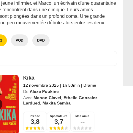
jeune infirmier, et Marco, un écrivain d'une quarantaine
e rencontrent dans une clinique. Leurs amies
 sont plongées dans un profond coma. Une grande
que peu mouvementée débute alors entre les deux
)
VOD
DVD
Kika
12 novembre 2025
|
1h 50min
|
Drame
De
Alexe Poukine
Avec
Manon Clavel
,
Ethelle Gonzalez
Lardued
,
Makita Samba
Presse
Spectateurs
Mes amis
3,8
3,7
--