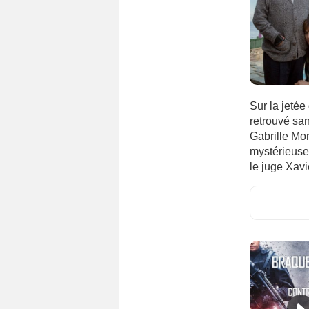
Nigéria
(134)
Norvège
(316)
Nouvelle-Zélande
(89)
Pakistan
(30)
Palestine
(58)
Pays-Bas
(553)
Sur la jetée
retrouvé sa
Philippines
(227)
Gabrille Mon
Pologne
(559)
mystérieuse 
Portugal
(367)
le juge Xavi
Pérou
(120)
Qatar
(137)
Roumanie
(264)
Russie
(484)
République dominicaine
(39)
République tchèque
(236)