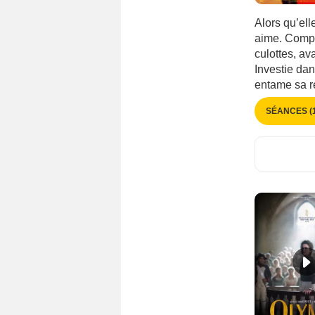
Cambodge
(29)
Alors qu’ell
Cameroun
(22)
aime. Compl
Canada
(1751)
culottes, a
Investie dan
Chili
(221)
entame sa r
Chine
(600)
SÉANCES (1
Chypre
(39)
Colombie
(145)
Corée
(51)
Corée du Sud
(550)
Costa Rica
(25)
Croatie
(186)
Cuba
(72)
Danemark
(457)
Egypte
(156)
Emirats Arabes Unis
(50)