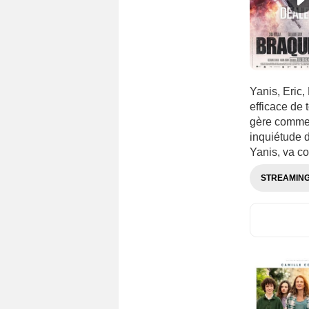
Serbie
(201)
Singapour
(97)
Slovaquie
(125)
Slovénie
(118)
Sri Lanka
(28)
Yanis, Eric,
Suisse
(584)
efficace de 
gère comme i
Suède
(645)
inquiétude d
Sénégal
(44)
Yanis, va co
Taïwan
(236)
STREAMIN
Tchécoslovaquie
(112)
Thaïlande
(115)
Tunisie
(114)
Turquie
(672)
Ukraine
(114)
URSS
(240)
Uruguay
(66)