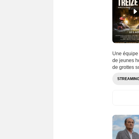
Japon
(1513)
Jordanie
(28)
kazakhstan
(66)
Kenya
(29)
kirghizistan
(20)
Kosovo
(29)
Une équipe 
Lettonie
(68)
de jeunes h
de grottes s
Liban
(99)
Lituanie
(99)
STREAMIN
Luxembourg
(203)
Macédoine
(68)
Malaisie
(42)
Maroc
(150)
Mexique
(628)
Monténégro
(41)