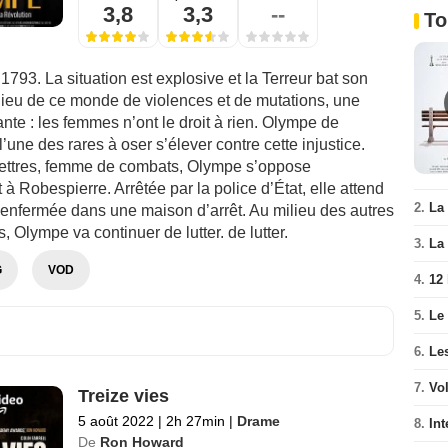
3,8
3,3
--
To
t 1793. La situation est explosive et la Terreur bat son
ilieu de ce monde de violences et de mutations, une
nte : les femmes n’ont le droit à rien. Olympe de
’une des rares à oser s’élever contre cette injustice.
ttres, femme de combats, Olympe s’oppose
 à Robespierre. Arrêtée par la police d’État, elle attend
2.
La 
 enfermée dans une maison d’arrêt. Au milieu des autres
Olympe va continuer de lutter. de lutter.
3.
La 
G
VOD
4.
12
5.
Le
6.
Le
7.
Vo
Treize vies
5 août 2022
|
2h 27min
|
Drame
8.
Int
De
Ron Howard