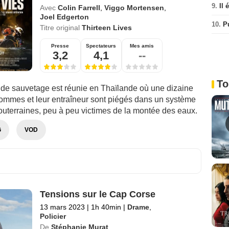
9.
Il 
Avec
Colin Farrell
,
Viggo Mortensen
,
Joel Edgerton
10.
P
Titre original
Thirteen Lives
Presse
Spectateurs
Mes amis
3,2
4,1
--
To
de sauvetage est réunie en Thaïlande où une dizaine
ommes et leur entraîneur sont piégés dans un système
outerraines, peu à peu victimes de la montée des eaux.
G
VOD
Tensions sur le Cap Corse
13 mars 2023
|
1h 40min
|
Drame
,
Policier
De
Stéphanie Murat