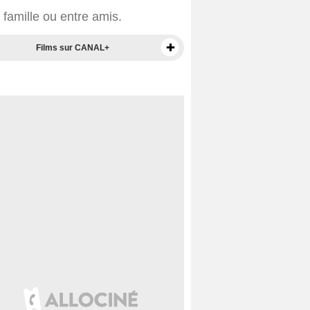
n famille ou entre amis.
Films sur CANAL+
Films sur Prime Video
Films en VOD
Films en DVD
BO de films