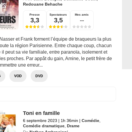
Redouane Behache
Presse
Spectateurs
Mes amis
3,3
3,5
--
 Nasser et Frank forment l’équipe de braqueurs la plus
toute la région Parisienne. Entre chaque coup, chacun
l peut sa vie familiale, entre paranoïa, isolement et
es proches. Par appât du gain, Amine, le petit frère de
mmettre une erreur...
G
VOD
DVD
Toni en famille
6 septembre 2023
|
1h 36min
|
Comédie
,
Comédie dramatique
,
Drame
De
Nathan Ambrosioni