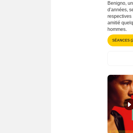
Benigno, un 
1970 - 1979
(2265)
Allemagne
(3064)
d'années, s
1960 - 1969
(1961)
respectives
Allemagne de l'Est
(45)
1950 - 1959
(1730)
amitié quel
Allemagne de l'Ouest
(410)
1940 - 1949
(1037)
hommes.
Arabie Saoudite
(60)
1930 - 1939
(818)
SÉANCES (2
Argentine
(591)
1920 - 1929
(577)
Arménie
(23)
1910 - 1919
(172)
Australie
(476)
1900 - 1909
(5)
Autriche
(409)
1890 - 1899
(1)
Belgique
(1076)
Bengladesh
(34)
Bolivie
(32)
Bosnie-Herzégovine
(88)
Brésil
(612)
Bulgarie
(185)
Burkina Faso
(31)