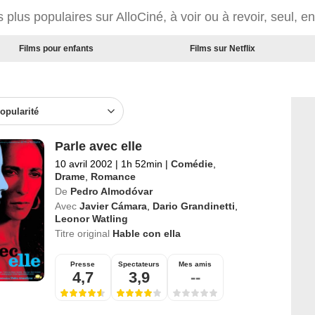
 plus populaires sur AlloCiné, à voir ou à revoir, seul, e
Films pour enfants
Films sur Netflix
opularité
Parle avec elle
10 avril 2002
|
1h 52min
|
Comédie
,
Drame
,
Romance
De
Pedro Almodóvar
Avec
Javier Cámara
,
Dario Grandinetti
,
Leonor Watling
Titre original
Hable con ella
Presse
Spectateurs
Mes amis
4,7
3,9
--