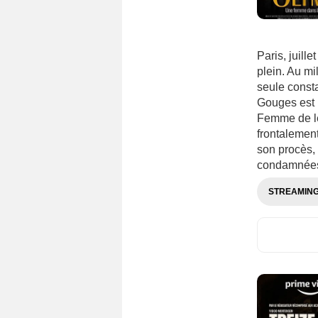
Espagne
(1599)
Estonie
(96)
Finlande
(249)
Paris, juille
Grande-Bretagne
(3472)
plein. Au m
Grèce
(289)
seule consta
Gouges est l
Géorgie
(85)
Femme de le
Hong-Kong
(360)
frontalement
Hongrie
(320)
son procès,
condamnées, 
Inde
(1523)
Indonésie
(132)
STREAMIN
Irak
(33)
Iran
(309)
Irlande
(326)
Islande
(110)
Israël
(323)
Italie
(2787)