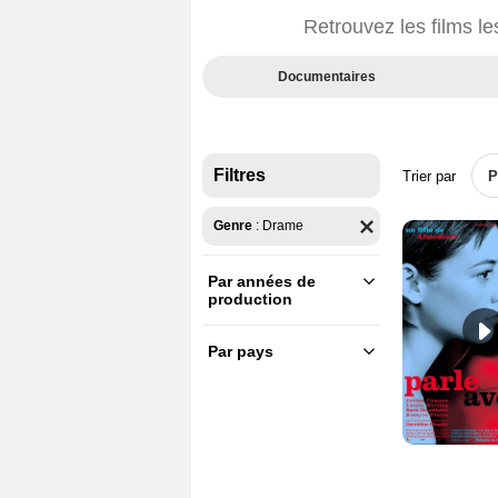
Retrouvez les films les
Documentaires
Filtres
Trier par
P
Genre
:
Drame
Par années de
production
2030 - 2039
(43)
2020 - 2029
(10480)
Par pays
France
(8873)
2010 - 2019
(11167)
U.S.A.
(14762)
2000 - 2009
(7682)
Afrique du Sud
(159)
1990 - 1999
(3877)
Albanie
(55)
1980 - 1989
(2586)
Algérie
(114)