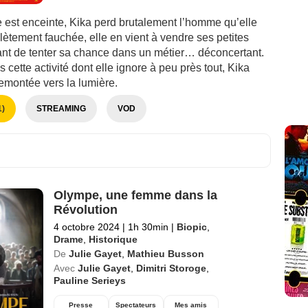
e est enceinte, Kika perd brutalement l’homme qu’elle
ètement fauchée, elle en vient à vendre ses petites
vant de tenter sa chance dans un métier… déconcertant.
s cette activité dont elle ignore à peu près tout, Kika
emontée vers la lumière.
)
STREAMING
VOD
Olympe, une femme dans la
Révolution
4 octobre 2024
|
1h 30min
|
Biopic
,
Drame
,
Historique
De
Julie Gayet
,
Mathieu Busson
Avec
Julie Gayet
,
Dimitri Storoge
,
Pauline Serieys
Presse
Spectateurs
Mes amis