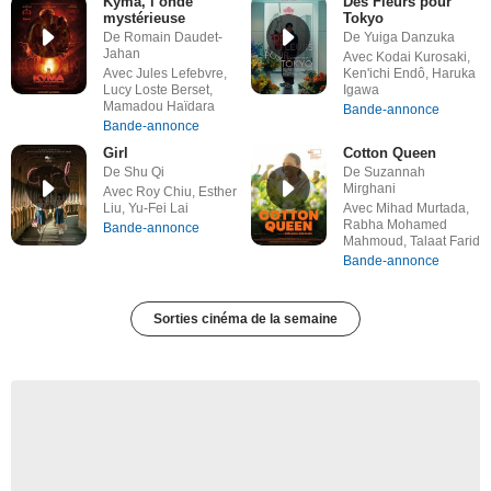
Kyma, l’onde
Des Fleurs pour
mystérieuse
Tokyo
De Romain Daudet-
De Yuiga Danzuka
Jahan
Avec Kodai Kurosaki,
Avec Jules Lefebvre,
Ken'ichi Endô, Haruka
Lucy Loste Berset,
Igawa
Mamadou Haïdara
Bande-annonce
Bande-annonce
Girl
Cotton Queen
De Shu Qi
De Suzannah
Mirghani
Avec Roy Chiu, Esther
Liu, Yu-Fei Lai
Avec Mihad Murtada,
Rabha Mohamed
Bande-annonce
Mahmoud, Talaat Farid
Bande-annonce
Sorties cinéma de la semaine