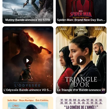
Mutiny Bande-annonce VO STFR
Spider-Man: Brand New Day Bande-annonce VO STFR
L'Odyssée Bande-annonce VO STFR
Le Triangle d'or Bande-annonce VF