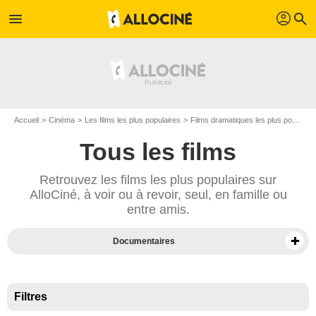
profil
menu
search
Accueil
Cinéma
Les films les plus populaires
Films dramatiques les plus populaires
Tous les films
Retrouvez les films les plus populaires sur
AlloCiné, à voir ou à revoir, seul, en famille ou
entre amis.
Documentaires
Films sur Prime Video
Films en VOD
Filtres