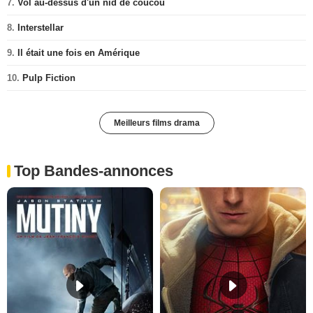
7.
Vol au-dessus d'un nid de coucou
8.
Interstellar
9.
Il était une fois en Amérique
10.
Pulp Fiction
Meilleurs films drama
Top Bandes-annonces