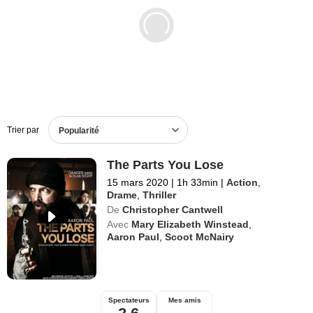
Films en DVD
BO de films
Trier par
Popularité
The Parts You Lose
15 mars 2020
|
1h 33min
|
Action
,
Drame
,
Thriller
De
Christopher Cantwell
Avec
Mary Elizabeth Winstead
,
Aaron Paul
,
Scoot McNairy
Spectateurs
Mes amis