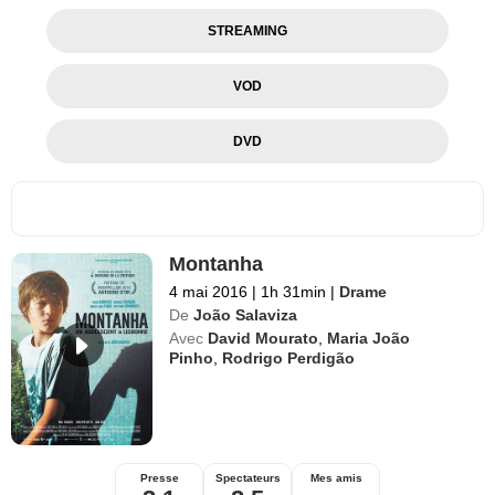
STREAMING
VOD
DVD
Montanha
4 mai 2016
|
1h 31min
|
Drame
De
João Salaviza
Avec
David Mourato
,
Maria João
Pinho
,
Rodrigo Perdigão
Presse
Spectateurs
Mes amis