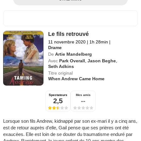
Le fils retrouvé
11 novembre 2020
|
1h 28min
|
Drame
De
Artie Mandelberg
Avec
Park Overall
,
Jason Beghe
,
Seth Adkins
Titre original
When Andrew Came Home
Spectateurs
Mes amis
2,5
--
Lorsque son fils Andrew, kidnappé par son ex-mari il y a cinq ans,
est de retour auprès d'elle, Gail pense que ses prières ont été
exaucées. Elle est loin de se douter du traumatisme enduré par
Andrew. Rapidement, le jeune enfant de 10 ans montre des