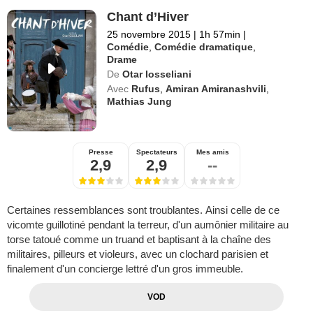
Chant d’Hiver
25 novembre 2015
|
1h 57min
|
Comédie
,
Comédie dramatique
,
Drame
De
Otar Iosseliani
Avec
Rufus
,
Amiran Amiranashvili
,
Mathias Jung
Presse
Spectateurs
Mes amis
2,9
2,9
--
Certaines ressemblances sont troublantes. Ainsi celle de ce
vicomte guillotiné pendant la terreur, d'un aumônier militaire au
torse tatoué comme un truand et baptisant à la chaîne des
militaires, pilleurs et violeurs, avec un clochard parisien et
finalement d'un concierge lettré d'un gros immeuble.
VOD