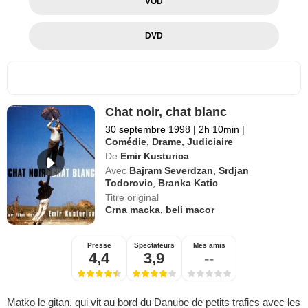
VOD
DVD
Chat noir, chat blanc
30 septembre 1998
|
2h 10min
|
Comédie
,
Drame
,
Judiciaire
De
Emir Kusturica
Avec
Bajram Severdzan
,
Srdjan
Todorovic
,
Branka Katic
Titre original
Crna macka, beli macor
Presse
Spectateurs
Mes amis
4,4
3,9
--
Matko le gitan, qui vit au bord du Danube de petits trafics avec les