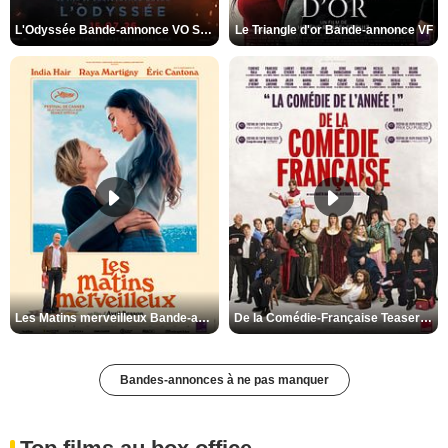
L'Odyssée Bande-annonce VO STFR
Le Triangle d'or Bande-annonce VF
Les Matins merveilleux Bande-annonce VF
De la Comédie-Française Teaser VF
Bandes-annonces à ne pas manquer