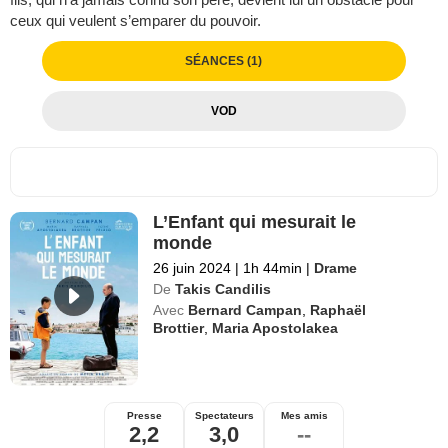
ceux qui veulent s’emparer du pouvoir.
SÉANCES (1)
VOD
L’Enfant qui mesurait le
monde
26 juin 2024
|
1h 44min
|
Drame
De
Takis Candilis
Avec
Bernard Campan
,
Raphaël
Brottier
,
Maria Apostolakea
Presse
Spectateurs
Mes amis
2,2
3,0
--