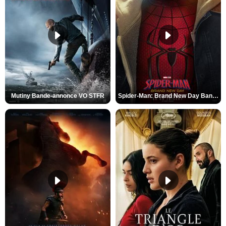
Mutiny Bande-annonce VO STFR
Spider-Man: Brand New Day Bande-annonce VO STFR