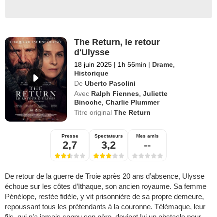
The Return, le retour
d'Ulysse
18 juin 2025
|
1h 56min
|
Drame
,
Historique
De
Uberto Pasolini
Avec
Ralph Fiennes
,
Juliette
Binoche
,
Charlie Plummer
Titre original
The Return
Presse
Spectateurs
Mes amis
2,7
3,2
--
De retour de la guerre de Troie après 20 ans d’absence, Ulysse
échoue sur les côtes d’Ithaque, son ancien royaume. Sa femme
Pénélope, restée fidèle, y vit prisonnière de sa propre demeure,
repoussant tous les prétendants à la couronne. Télémaque, leur
fils, qui n’a jamais connu son père, devient lui un obstacle pour