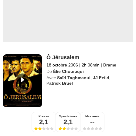
Ô Jérusalem
18 octobre 2006
|
2h 08min
|
Drame
De
Élie Chouraqui
Avec
Saïd Taghmaoui
,
JJ Feild
,
Patrick Bruel
Presse
Spectateurs
Mes amis
2,1
2,1
--