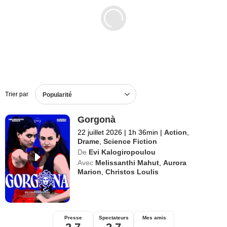
Films en DVD
BO de films
Trier par
Popularité
Gorgonà
22 juillet 2026
|
1h 36min
|
Action
,
Drame
,
Science Fiction
De
Evi Kalogiropoulou
Avec
Melissanthi Mahut
,
Aurora
Marion
,
Christos Loulis
Presse
Spectateurs
Mes amis