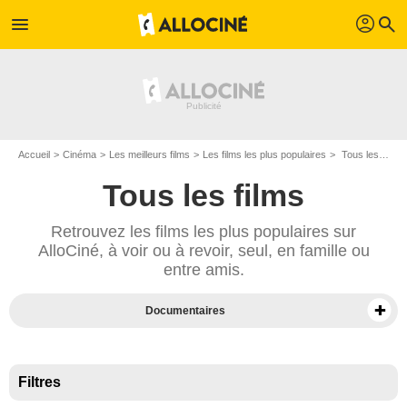
profil
menu
search
Accueil
Cinéma
Les meilleurs films
Les films les plus populaires
Tous les films
Tous les films
Retrouvez les films les plus populaires sur
AlloCiné, à voir ou à revoir, seul, en famille ou
entre amis.
Documentaires
Films sur Prime Video
Films en VOD
Filtres