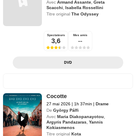
Avec
Armand Assante
,
Greta
Scacchi
,
Isabella Rossellini
Titre original
The Odyssey
Spectateurs
Mes amis
3,6
--
DVD
Cocotte
27 mai 2026
|
1h 37min
|
Drame
De
György Pálfi
Avec
Maria Diakopanayotou
,
Argyris Pandazaras
,
Yannis
Kokiasmenos
Titre original
Kota