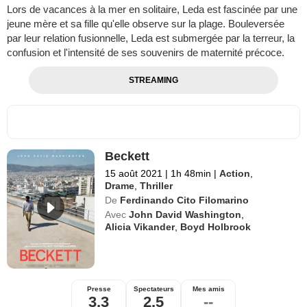
Lors de vacances à la mer en solitaire, Leda est fascinée par une
jeune mère et sa fille qu'elle observe sur la plage. Bouleversée
par leur relation fusionnelle, Leda est submergée par la terreur, la
confusion et l'intensité de ses souvenirs de maternité précoce.
STREAMING
Beckett
15 août 2021
|
1h 48min
|
Action
,
Drame
,
Thriller
De
Ferdinando Cito Filomarino
Avec
John David Washington
,
Alicia Vikander
,
Boyd Holbrook
Presse
Spectateurs
Mes amis
3,3
2,5
--