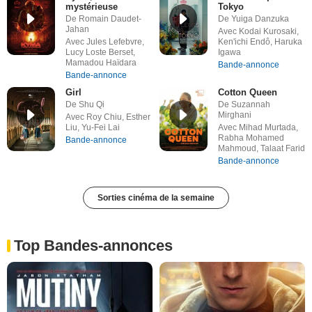
mystérieuse
Tokyo
De Romain Daudet-
De Yuiga Danzuka
Jahan
Avec Kodai Kurosaki,
Avec Jules Lefebvre,
Ken'ichi Endô, Haruka
Lucy Loste Berset,
Igawa
Mamadou Haïdara
Bande-annonce
Bande-annonce
Girl
Cotton Queen
De Shu Qi
De Suzannah
Mirghani
Avec Roy Chiu, Esther
Liu, Yu-Fei Lai
Avec Mihad Murtada,
Rabha Mohamed
Bande-annonce
Mahmoud, Talaat Farid
Bande-annonce
Sorties cinéma de la semaine
Top Bandes-annonces