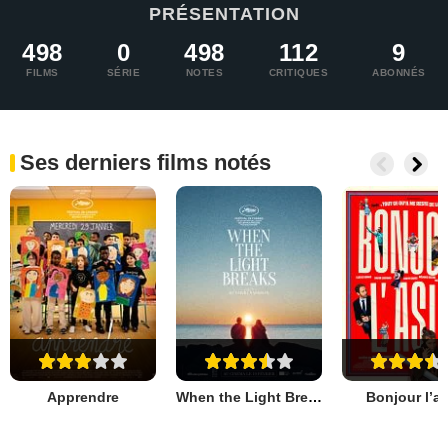
PRÉSENTATION
498
0
498
112
9
FILMS
SÉRIE
NOTES
CRITIQUES
ABONNÉS
Ses derniers films notés
Apprendre
When the Light Breaks
Bonjour l’as