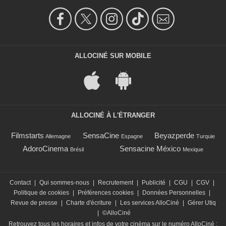
ALLOCINÉ SUR MOBILE
ALLOCINÉ À L'ÉTRANGER
Filmstarts
SensaCine
Beyazperde
Allemagne
Espagne
Turquie
AdoroCinema
Sensacine México
Brésil
Mexique
Contact
|
Qui sommes-nous
|
Recrutement
|
Publicité
|
CGU
|
CGV
|
Politique de cookies
|
Préférences cookies
|
Données Personnelles
|
Revue de presse
|
Charte d'écriture
|
Les services AlloCiné
|
Gérer Utiq
|
©AlloCiné
Retrouvez tous les horaires et infos de votre cinéma sur le numéro AlloCiné :