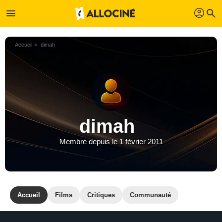
profil
menu
search
Accueil
dimah
dimah
Membre depuis le 1 février 2011
Accueil
Films
Critiques
Communauté