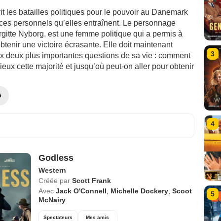
t les batailles politiques pour le pouvoir au Danemark
fices personnels qu’elles entraînent. Le personnage
irgitte Nyborg, est une femme politique qui a permis à
obtenir une victoire écrasante. Elle doit maintenant
3
x deux plus importantes questions de sa vie : comment
mieux cette majorité et jusqu’où peut-on aller pour obtenir
G
4
Godless
Western
Créée par
Scott Frank
Avec
Jack O'Connell
,
Michelle Dockery
,
Scoot
5
McNairy
Spectateurs
Mes amis