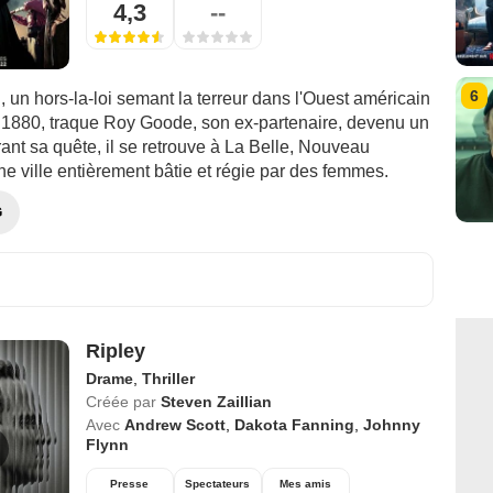
4,3
--
6
n, un hors-la-loi semant la terreur dans l'Ouest américain
1880, traque Roy Goode, son ex-partenaire, devenu un
nt sa quête, il se retrouve à La Belle, Nouveau
e ville entièrement bâtie et régie par des femmes.
G
Ripley
Drame
,
Thriller
Créée par
Steven Zaillian
Avec
Andrew Scott
,
Dakota Fanning
,
Johnny
Flynn
Presse
Spectateurs
Mes amis