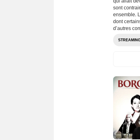
qui allait d
sont contrai
ensemble. La
dont certain
d’autres con
STREAMIN