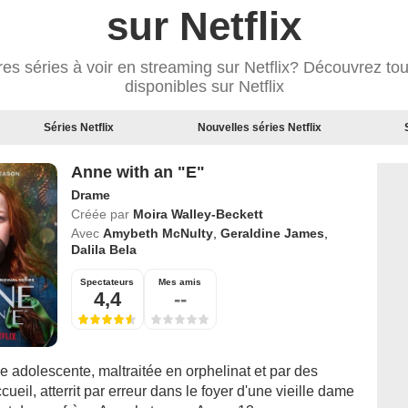
sur Netflix
res séries à voir en streaming sur Netflix? Découvrez tou
disponibles sur Netflix
Séries Netflix
Nouvelles séries Netflix
Anne with an "E"
Drame
Créée par
Moira Walley-Beckett
Avec
Amybeth McNulty
,
Geraldine James
,
Dalila Bela
Spectateurs
Mes amis
4,4
--
 adolescente, maltraitée en orphelinat et par des
cueil, atterrit par erreur dans le foyer d'une vieille dame