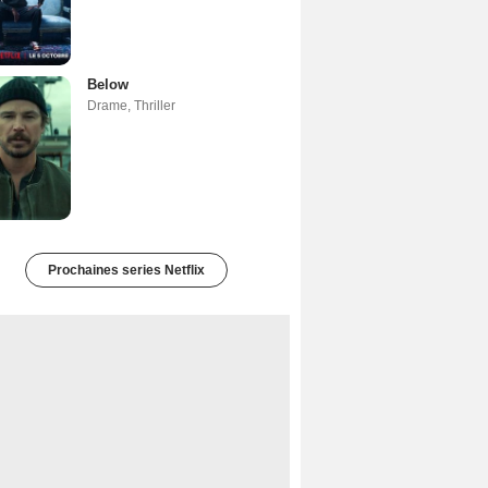
Below
Drame
,
Thriller
Prochaines series Netflix