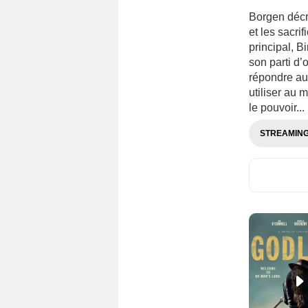
Borgen décri
et les sacri
principal, B
son parti d’
répondre au
utiliser au 
le pouvoir...
STREAMIN