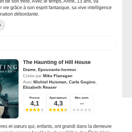
et de son frère. Avec le temps, Anne, 13 ans, va
ur vie grâce à son esprit fantasque, sa vive intelligence
ination débordante.
G
The Haunting of Hill House
Drame
,
Epouvante-horreur
Créée par
Mike Flanagan
Avec
Michiel Huisman
,
Carla Gugino
,
Elizabeth Reaser
Presse
Spectateurs
Mes amis
4,1
4,3
--
ères et sœurs qui, enfants, ont grandi dans la demeure