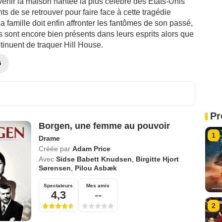
evenir la maison hantée la plus célèbre des États-Unis
nts de se retrouver pour faire face à cette tragédie
 famille doit enfin affronter les fantômes de son passé,
s sont encore bien présents dans leurs esprits alors que
tinuent de traquer Hill House.
G
Pr
Borgen, une femme au pouvoir
1
Drame
Créée par
Adam Price
Avec
Sidse Babett Knudsen
,
Birgitte Hjort
Sørensen
,
Pilou Asbæk
Spectateurs
Mes amis
4,3
--
2