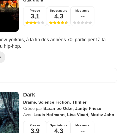
Presse
Spectateurs
Mes amis
3,1
4,3
--
w-yorkais, à la fin des années 70, participent à la
u hip-hop.
G
Dark
Drame
,
Science Fiction
,
Thriller
Créée par
Baran bo Odar
,
Jantje Friese
Avec
Louis Hofmann
,
Lisa Vicari
,
Moritz Jahn
Presse
Spectateurs
Mes amis
3,9
4,3
--