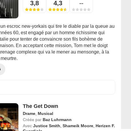
3,8
4,3
--
un escroc new-yorkais qui tire le diable par la queue au
nnées 60, est engagé par un homme richissime qui
Italie pour tenter de convaincre son fils bohème de
 maison. En acceptant cette mission, Tom met le doigt
renage complexe qui va le mener au mensonge, à la
 meurtre.
G
The Get Down
Drame
,
Musical
Créée par
Baz Luhrmann
Avec
Justice Smith
,
Shameik Moore
,
Herizen F.
Guardiola