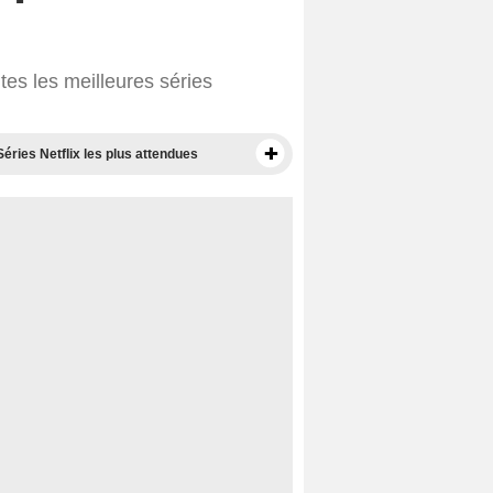
tes les meilleures séries
Séries Netflix les plus attendues
Films disponibles sur Netflix
Meilleurs films sur Netflix
Documentaires à voir sur Netflix
Films Netflix les plus attendus
Films Netflix