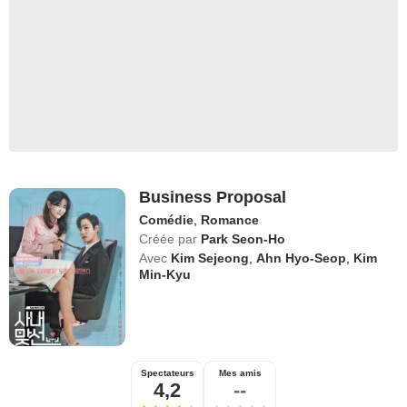
Business Proposal
Comédie
,
Romance
Créée par
Park Seon-Ho
Avec
Kim Sejeong
,
Ahn Hyo-Seop
,
Kim
Min-Kyu
Spectateurs
Mes amis
4,2
--