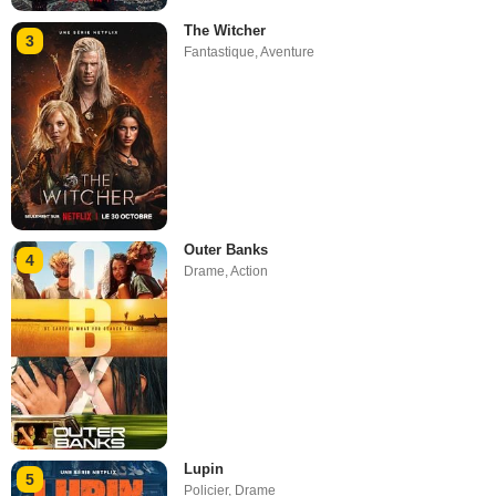
The Witcher
3
Fantastique
,
Aventure
Outer Banks
4
Drame
,
Action
Lupin
5
Policier
,
Drame