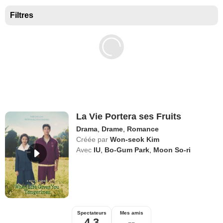
Films disponibles sur Netflix
Filtres
Meilleurs films sur Netflix
Documentaires à voir sur Netflix
Films Netflix les plus attendus
Films Netflix
La Vie Portera ses Fruits
Drama
,
Drame
,
Romance
Créée par
Won-seok Kim
Avec
IU
,
Bo-Gum Park
,
Moon So-ri
Spectateurs
Mes amis
4,3
--