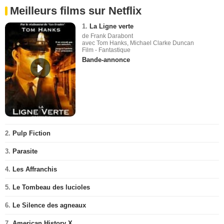
Meilleurs films sur Netflix
1.
La Ligne verte
de Frank Darabont
avec Tom Hanks, Michael Clarke Duncan
Film - Fantastique
Bande-annonce
2.
Pulp Fiction
3.
Parasite
4.
Les Affranchis
5.
Le Tombeau des lucioles
6.
Le Silence des agneaux
7.
American History X