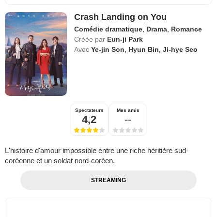
Crash Landing on You
Comédie dramatique
,
Drama
,
Romance
Créée par
Eun-ji Park
Avec
Ye-jin Son
,
Hyun Bin
,
Ji-hye Seo
Spectateurs
Mes amis
4,2
--
L'histoire d'amour impossible entre une riche héritière sud-
coréenne et un soldat nord-coréen.
STREAMING