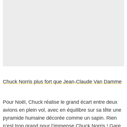
Sur un texte de Hamlet, Chuck Norris repousse
l'impossible en faisant encore mieux que Jean-
Claude Van Damme et tout ça pour nous souhaiter de
Chuck Norris plus fort que Jean-Claude Van Damme
bonnes fêtes de fin d'année.&nbsp; source : D
Pour Noël, Chuck réalise le grand écart entre deux
avions en plein vol, avec en équilibre sur sa tête une
pyramide humaine décorée comme un sapin. Rien
n’est trop grand pour l’immense Chuck Norris ! Gare