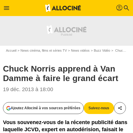
profil
menu
search
Accueil
News cinéma, films et séries TV
News vidéos
Buzz Vidéo
Chuck Norris apprend à Van Damme à faire le grand écart
Chuck Norris apprend à Van
Damme à faire le grand écart
19 déc. 2013 à 18:00
Ajoutez Allociné à vos sources préférées
Suivez-nous
Partag
Vous souvenez-vous de la récente publicité dans
laquelle JCVD, expert en autodérision, faisait le