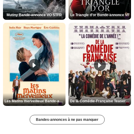
Mutiny Bande-annonce VO STFR
Le Triangle d'or Bande-annonce VF
Les Matins merveilleux Bande-annonce VF
De la Comédie-Française Teaser VF
Bandes-annonces à ne pas manquer