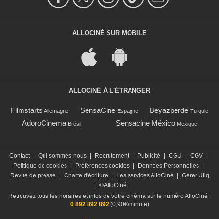
ALLOCINÉ SUR MOBILE
ALLOCINÉ À L'ÉTRANGER
Filmstarts
SensaCine
Beyazperde
Allemagne
Espagne
Turquie
AdoroCinema
Sensacine México
Brésil
Mexique
Contact
|
Qui sommes-nous
|
Recrutement
|
Publicité
|
CGU
|
CGV
|
Politique de cookies
|
Préférences cookies
|
Données Personnelles
|
Revue de presse
|
Charte d'écriture
|
Les services AlloCiné
|
Gérer Utiq
|
©AlloCiné
Retrouvez tous les horaires et infos de votre cinéma sur le numéro AlloCiné :
0 892 892 892
(0,90€/minute)