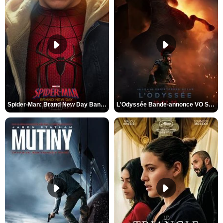
Spider-Man: Brand New Day Bande-annonce VO STFR
L'Odyssée Bande-annonce VO STFR