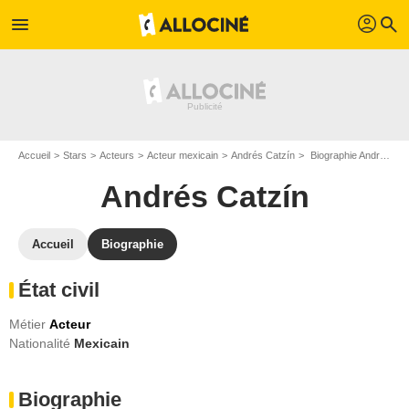
profil
menu
search
Accueil
Stars
Acteurs
Acteur mexicain
Andrés Catzín
Biographie Andrés Catzín
Andrés Catzín
Accueil
Biographie
État civil
Métier
Acteur
Nationalité
Mexicain
Biographie