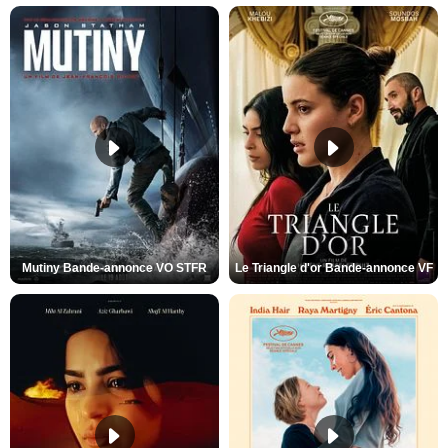
Mutiny Bande-annonce VO STFR
Le Triangle d'or Bande-annonce VF