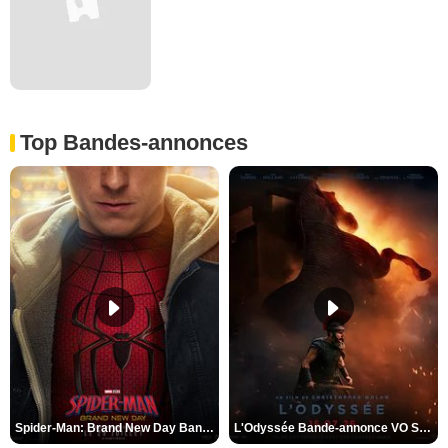
Top Bandes-annonces
Spider-Man: Brand New Day Bande-annonce VO STFR
L'Odyssée Bande-annonce VO STFR