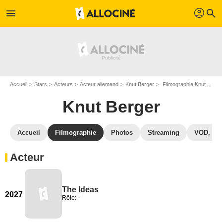
profil
menu
search
Accueil
Stars
Acteurs
Acteur allemand
Knut Berger
Filmographie Knut Berger
Knut Berger
Accueil
Filmographie
Photos
Streaming
VOD, DV
Acteur
The Ideas
2027
Rôle: -