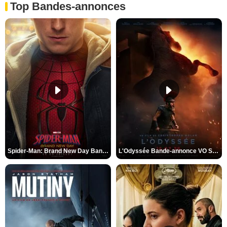
Top Bandes-annonces
Spider-Man: Brand New Day Bande-annonce VO STFR
L'Odyssée Bande-annonce VO STFR