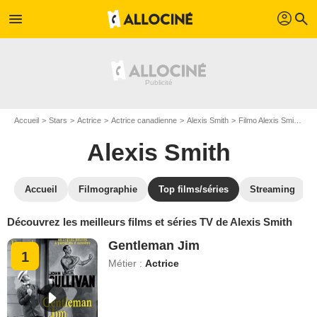
profil
menu
search
Accueil
Stars
Actrice
Actrice canadienne
Alexis Smith
Filmo Alexis Smith
To
Alexis Smith
Accueil
Filmographie
Top films/séries
Streaming
Découvrez les meilleurs films et séries TV de Alexis Smith
Gentleman Jim
1
Métier :
Actrice