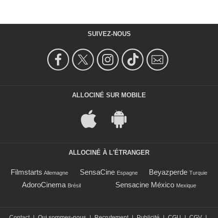
SUIVEZ-NOUS
ALLOCINÉ SUR MOBILE
ALLOCINÉ À L'ÉTRANGER
Filmstarts
SensaCine
Beyazperde
Allemagne
Espagne
Turquie
AdoroCinema
Sensacine México
Brésil
Mexique
Contact
|
Qui sommes-nous
|
Recrutement
|
Publicité
|
CGU
|
CGV
|