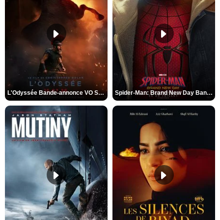
L'Odyssée Bande-annonce VO STFR
Spider-Man: Brand New Day Bande-annonce VO STFR