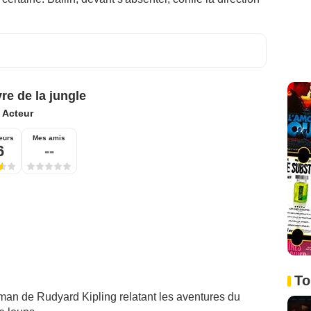
re de la jungle
:
Acteur
eurs
Mes amis
6
--
To
an de Rudyard Kipling relatant les aventures du