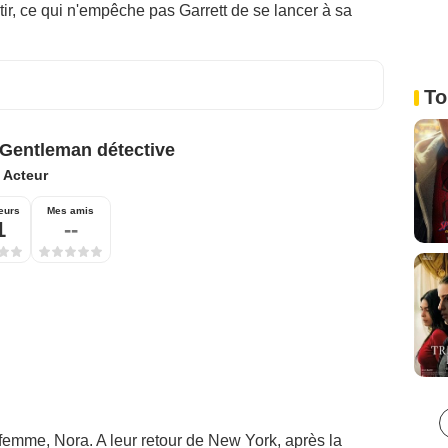
ir, ce qui n'empêche pas Garrett de se lancer à sa
To
 Gentleman détective
:
Acteur
eurs
Mes amis
1
--
 femme, Nora. A leur retour de New York, après la