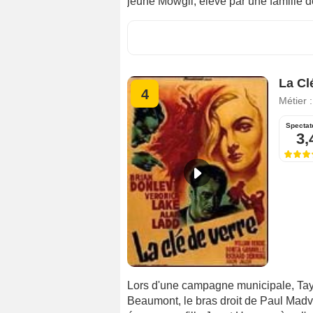
jeune Mowgli, élevé par une famille d
La Cl
4
Métier 
Spectat
3,
Lors d'une campagne municipale, Taylo
Beaumont, le bras droit de Paul Madvig