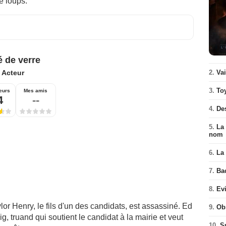
e loups.
é de verre
:
Acteur
2.
Va
3.
To
eurs
Mes amis
4
--
4.
De
5.
La 
nom
6.
La 
7.
Ba
8.
Ev
r Henry, le fils d'un des candidats, est assassiné. Ed
9.
Ob
, truand qui soutient le candidat à la mairie et veut
10.
S