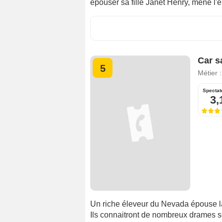
épouser sa fille Janet Henry, mène l'e
Car s
5
Métier 
Spectat
3,
Un riche éleveur du Nevada épouse la
Ils connaitront de nombreux drames s