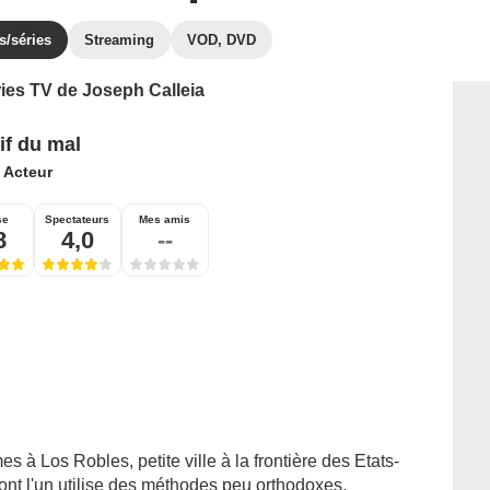
s/séries
Streaming
VOD, DVD
ries TV de Joseph Calleia
if du mal
:
Acteur
se
Spectateurs
Mes amis
8
4,0
--
s à Los Robles, petite ville à la frontière des Etats-
ont l'un utilise des méthodes peu orthodoxes,