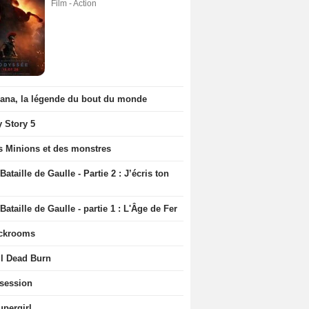
Film - Action
iana, la légende du bout du monde
y Story 5
s Minions et des monstres
Bataille de Gaulle - Partie 2 : J’écris ton
Bataille de Gaulle - partie 1 : L'Âge de Fer
ckrooms
il Dead Burn
session
upergirl