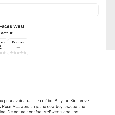
Faces West
:
Acteur
eurs
Mes amis
2
--
 pour avoir abattu le célèbre Billy the Kid, arrive
as, Ross McEwen, un jeune cow-boy, braque une
uine. De nature honnête, McEwen signe une