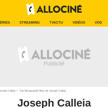
ÉRIES
STREAMING
TVACTU
VIDÉOS
VOD
oseph Calleia
Top filmographie films de Joseph Calleia
Joseph Calleia