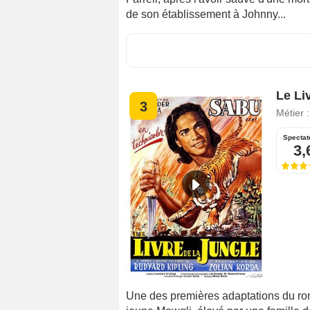
de son établissement à Johnny...
Le Liv
3
Métier 
Spectat
3,
Une des premières adaptations du rom