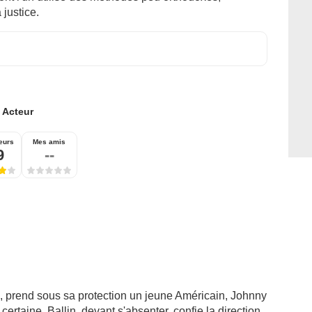
 justice.
:
Acteur
eurs
Mes amis
9
--
o, prend sous sa protection un jeune Américain, Johnny
 certaine. Ballin, devant s'absenter, confie la direction