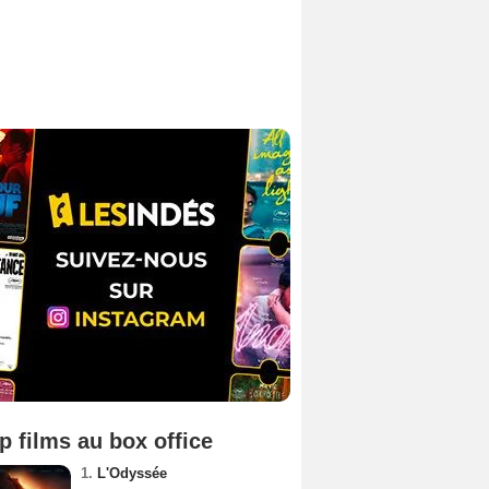
p films au box office
1.
L'Odyssée