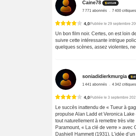
Caine78
7 771 abonnés
7 400 critique
4,0
Publiée le 29 septembre 2
Un bon film noir. Certes, on est loin 
suivre cette intéressante intrigue pol
quelques scènes, assez violentes, ne
soniadidierkmurgia
1 441 abonnés
4 342 critique
4,0
Publiée le 3 septembre 20
Le succès inattendu de « Tueur à gage
propulse Alan Ladd et Veronica Lake
tout naturellement à remettre très vite
Paramount, « La clé de verre » avec 
Dashiell Hammett (1931). L’idée d’un 