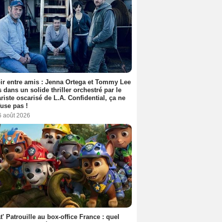
ir entre amis : Jenna Ortega et Tommy Lee
 dans un solide thriller orchestré par le
riste oscarisé de L.A. Confidential, ça ne
fuse pas !
6 août 2026
t' Patrouille au box-office France : quel