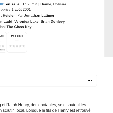
2001
en salle
|
1h 25min
|
Drame
,
Policier
reprise
1 août 2001
t Heisler
Par
Jonathan Latimer
|
an Ladd
,
Veronica Lake
,
Brian Donlevy
ginal
The Glass Key
urs
Mes amis
4
--
itiques
et Ralph Henry, deux notables, se disputent les
 scrutin local. Lorsque le fils de Henry est retrouvé