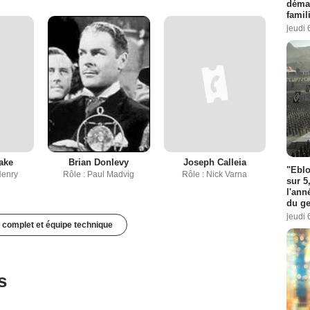
démar
famil
jeudi 
ake
Brian Donlevy
Joseph Calleia
"Eblo
Henry
Rôle : Paul Madvig
Rôle : Nick Varna
sur 5
l'ann
du ge
jeudi 
 complet et équipe technique
s