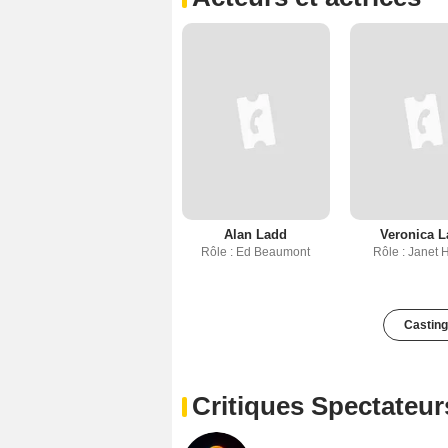
Alan Ladd
Veronica L
Rôle : Ed Beaumont
Rôle : Janet 
Casting
Critiques Spectateur