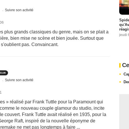
s
Suivre son activité
Spide
006
qu'A
réagi
des plus grands classiques du genre, mais on se plait a
jeudi 
icière, bien mise ne scène et bien jouée. Surtout que
 s'oublient pas. Convaincant.
Ce
Ca
s
Suivre son activité
De
21
s » réalisé par Frank Tuttle pour la Paramount qui
 comme le nouveau couple glamour du studio, incite
 le couvert. Frank Tuttle avait réalisé en 1935, pour la
George Raft, inspiré de la nouvelle éponyme de
remake ne met pas longtemps à faire ...