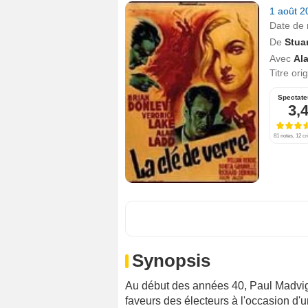
1 août 
Date de 
De
Stuar
Avec
Al
Titre ori
Spectate
3,
81 notes, 12 cr
Synopsis
Au début des années 40, Paul Madvig 
faveurs des électeurs à l'occasion d'un