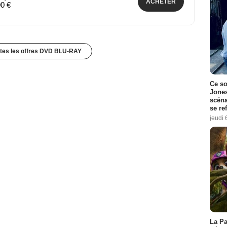
ACHETER
00 €
utes les offres DVD BLU-RAY
Ce so
Jones
scéna
se re
jeudi 
La Pa