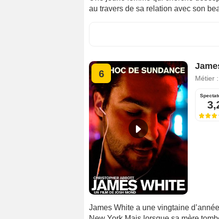
au travers de sa relation avec son bea
Jame
6
Métier 
Spectat
3,
James White a une vingtaine d’années
New York.Mais lorsque sa mère tombe g