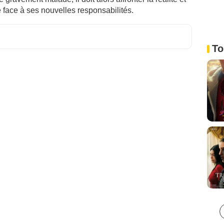
e face à ses nouvelles responsabilités.
To