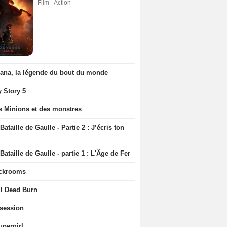
Film - Action
iana, la légende du bout du monde
y Story 5
s Minions et des monstres
Bataille de Gaulle - Partie 2 : J’écris ton
Bataille de Gaulle - partie 1 : L'Âge de Fer
ckrooms
il Dead Burn
session
upergirl