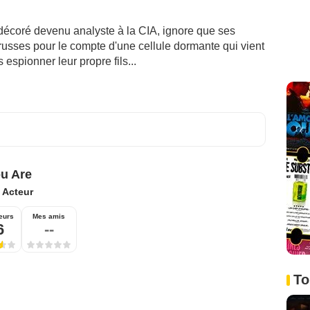
 décoré devenu analyste à la CIA, ignore que ses
russes pour le compte d'une cellule dormante qui vient
 espionner leur propre fils...
u Are
:
Acteur
eurs
Mes amis
6
--
To