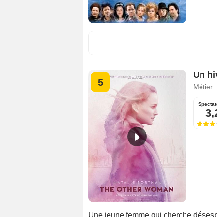
Un hi
5
Métier 
Spectat
3,
Une jeune femme qui cherche désespé