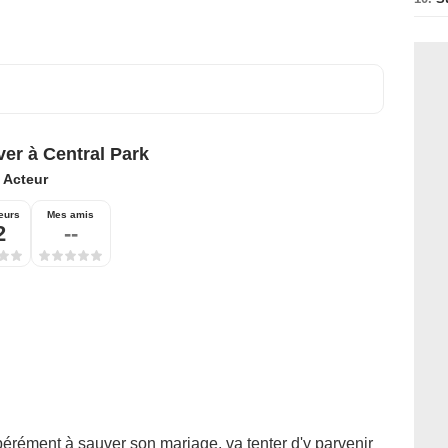
ver à Central Park
:
Acteur
eurs
Mes amis
2
--
rément à sauver son mariage, va tenter d'y parvenir