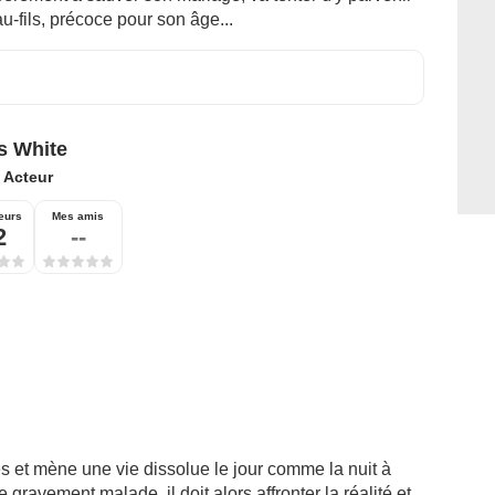
u-fils, précoce pour son âge...
s White
:
Acteur
eurs
Mes amis
2
--
 et mène une vie dissolue le jour comme la nuit à
ravement malade, il doit alors affronter la réalité et