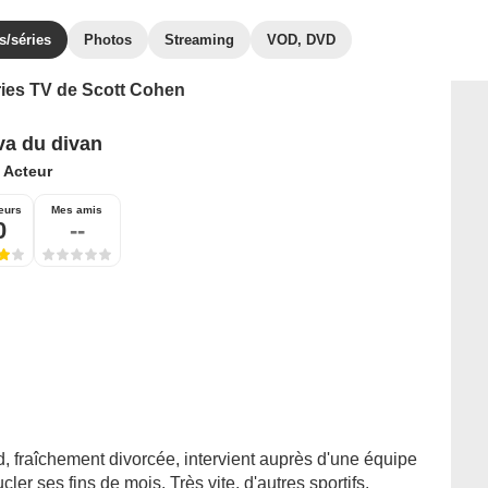
s/séries
Photos
Streaming
VOD, DVD
éries TV de Scott Cohen
va du divan
:
Acteur
eurs
Mes amis
0
--
 fraîchement divorcée, intervient auprès d'une équipe
ler ses fins de mois. Très vite, d'autres sportifs,