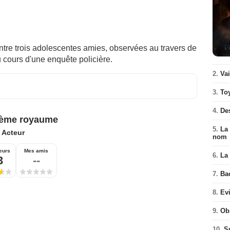
 entre trois adolescentes amies, observées au travers de
 cours d'une enquête policière.
2.
Va
3.
To
4.
De
0ème royaume
5.
La 
:
Acteur
nom
eurs
Mes amis
6.
La 
3
--
7.
Ba
8.
Ev
9.
Ob
10.
S