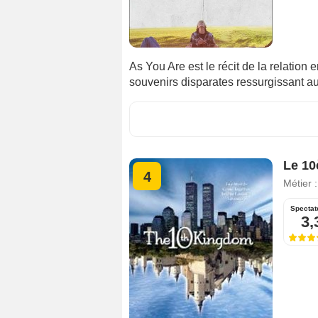
As You Are est le récit de la relation
souvenirs disparates ressurgissant au
Le 1
4
Métier 
Spectat
3,