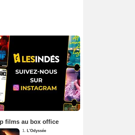
p films au box office
1.
L'Odyssée