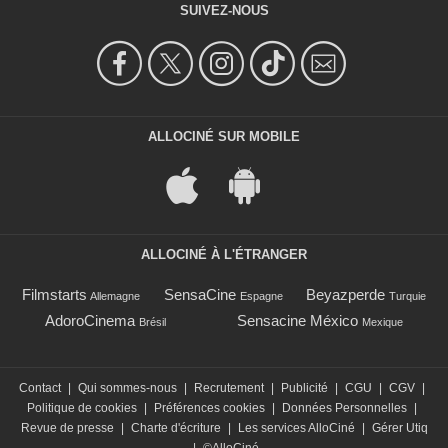
SUIVEZ-NOUS
ALLOCINÉ SUR MOBILE
ALLOCINÉ À L'ÉTRANGER
Filmstarts
SensaCine
Beyazperde
Allemagne
Espagne
Turquie
AdoroCinema
Sensacine México
Brésil
Mexique
Contact
|
Qui sommes-nous
|
Recrutement
|
Publicité
|
CGU
|
CGV
|
Politique de cookies
|
Préférences cookies
|
Données Personnelles
|
Revue de presse
|
Charte d'écriture
|
Les services AlloCiné
|
Gérer Utiq