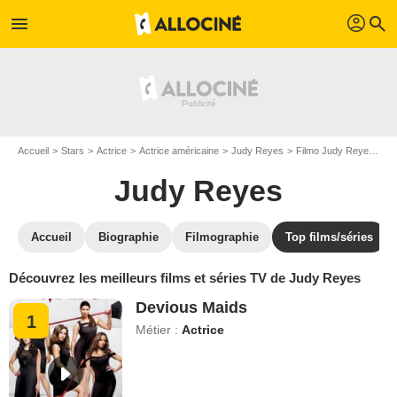
profil
menu
search
Accueil
Stars
Actrice
Actrice américaine
Judy Reyes
Filmo Judy Reyes
To
Judy Reyes
Accueil
Biographie
Filmographie
Top films/séries
Découvrez les meilleurs films et séries TV de Judy Reyes
Devious Maids
1
Métier :
Actrice