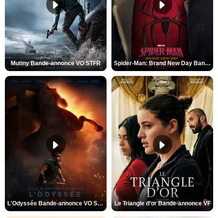
Mutiny Bande-annonce VO STFR
Spider-Man: Brand New Day Bande-annonce VO STFR
L'Odyssée Bande-annonce VO STFR
Le Triangle d'or Bande-annonce VF