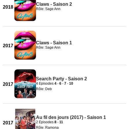
Claws - Saison 2
2018
Rôle: Sage Ann
Claws - Saison 1
2017
Rôle: Sage Ann
Search Party - Saison 2
4 Episodes
4
-
6
-
7
-
10
2017
Rôle: Deb
Au fil des jours (2017) - Saison 1
2 Episodes
8
-
11
2017
Rôle: Ramona