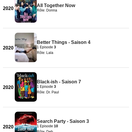
All Together Now
2020
Rôle: Donna
Better Things - Saison 4
1 Episode
3
2020
Rôle: Lala
Black-ish - Saison 7
1 Episode
3
2020
Rôle: Dr. Paul
Search Party - Saison 3
1 Episode
10
2020
Rôle: Deb