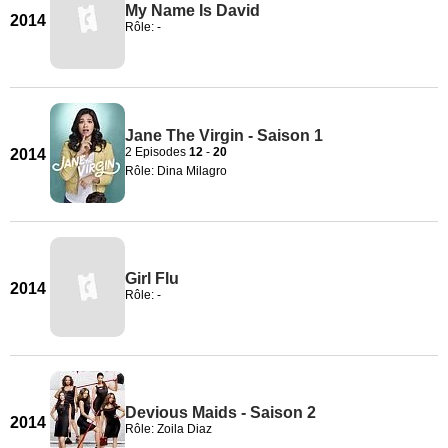
My Name Is David
2014
Rôle: -
Jane The Virgin - Saison 1
2 Episodes
12
-
20
2014
Rôle: Dina Milagro
Girl Flu
2014
Rôle: -
Devious Maids - Saison 2
2014
Rôle: Zoila Diaz