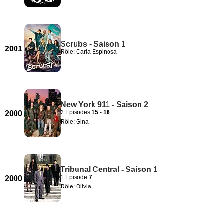
Scrubs - Saison 1
2001
Rôle: Carla Espinosa
New York 911 - Saison 2
2 Episodes
15
-
16
2000
Rôle: Gina
Tribunal Central - Saison 1
1 Episode
7
2000
Rôle: Olivia