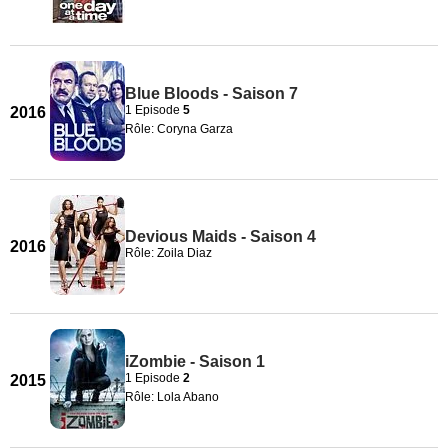
Blue Bloods - Saison 7
1 Episode
5
2016
Rôle: Coryna Garza
Devious Maids - Saison 4
2016
Rôle: Zoila Diaz
iZombie - Saison 1
1 Episode
2
2015
Rôle: Lola Abano