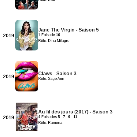
Jane The Virgin - Saison 5
1 Episode
10
2019
Rôle: Dina Milagro
Claws - Saison 3
2019
Rôle: Sage Ann
Au fil des jours (2017) - Saison 3
4 Episodes
5
-
7
-
9
-
11
2019
Rôle: Ramona