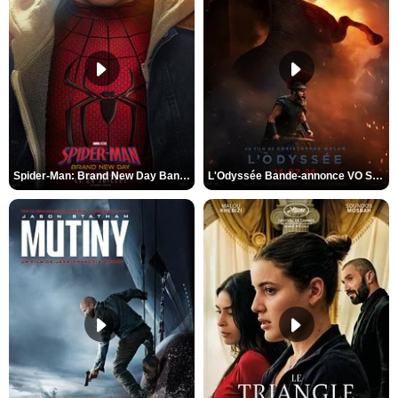
Spider-Man: Brand New Day Bande-annonce VO STFR
L'Odyssée Bande-annonce VO STFR