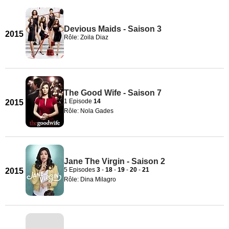
Devious Maids - Saison 3
2015
Rôle: Zoila Diaz
The Good Wife - Saison 7
1 Episode
14
2015
Rôle: Nola Gades
Jane The Virgin - Saison 2
5 Episodes
3
-
18
-
19
-
20
-
21
2015
Rôle: Dina Milagro