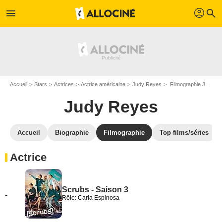
profil
menu
search
Accueil
Stars
Actrices
Actrice américaine
Judy Reyes
Filmographie Judy Reyes
Judy Reyes
Accueil
Biographie
Filmographie
Top films/séries
Actrice
Scrubs - Saison 3
-
Rôle: Carla Espinosa