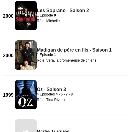
Les Soprano - Saison 2
1 Episode
9
2000
Rôle: Michelle
Madigan de père en fils - Saison 1
1 Episode
1
2000
Rôle: Véra, la promeneuse de chiens
Oz - Saison 3
4 Episodes
4
-
6
-
7
-
8
1999
Rôle: Tina Rivera
Partie Truquée