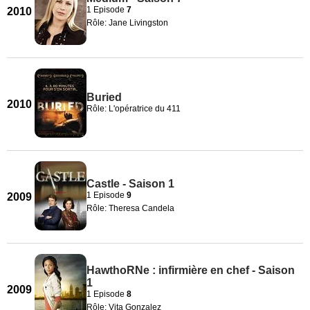
1 Episode
7
2010
Rôle: Jane Livingston
Buried
2010
Rôle: L'opératrice du 411
Castle - Saison 1
1 Episode
9
2009
Rôle: Theresa Candela
HawthoRNe : infirmière en chef - Saison
1
2009
1 Episode
8
Rôle: Vita Gonzalez